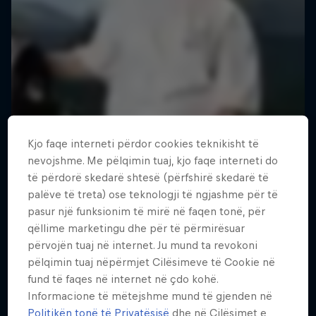
Kjo faqe interneti përdor cookies teknikisht të
nevojshme. Me pëlqimin tuaj, kjo faqe interneti do
të përdorë skedarë shtesë (përfshirë skedarë të
palëve të treta) ose teknologji të ngjashme për të
pasur një funksionim të mirë në faqen tonë, për
qëllime marketingu dhe për të përmirësuar
përvojën tuaj në internet. Ju mund ta revokoni
pëlqimin tuaj nëpërmjet Cilësimeve të Cookie në
fund të faqes në internet në çdo kohë.
Informacione të mëtejshme mund të gjenden në
Politikën tonë të Privatësisë
dhe në Cilësimet e