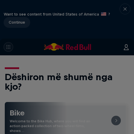
Want to see content from United States of America
?
Continue
Dëshiron më shumë nga
kjo?
Bike
Welcome to the Bike Hub, where you will find an
action-packed collection of two-wheel films,
shows …