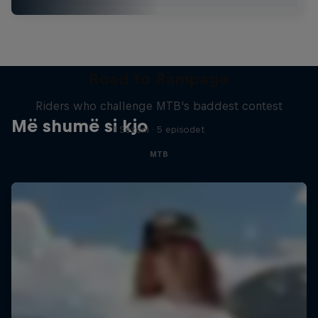
Road to Rampage
Riders who challenge MTB's baddest contest
Më shumë si kjo
1 Sezoni · 5 episodet
MTB