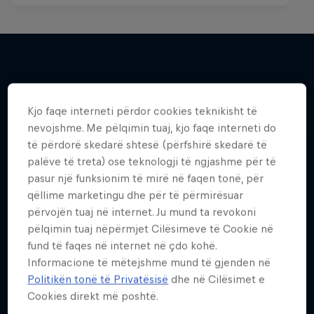
Më shumë si kjo
Kjo faqe interneti përdor cookies teknikisht të
nevojshme. Me pëlqimin tuaj, kjo faqe interneti do
të përdorë skedarë shtesë (përfshirë skedarë të
palëve të treta) ose teknologji të ngjashme për të
pasur një funksionim të mirë në faqen tonë, për
qëllime marketingu dhe për të përmirësuar
përvojën tuaj në internet. Ju mund ta revokoni
pëlqimin tuaj nëpërmjet Cilësimeve të Cookie në
fund të faqes në internet në çdo kohë.
Informacione të mëtejshme mund të gjenden në
Politikën tonë të Privatësisë
dhe në Cilësimet e
Cookies direkt më poshtë.