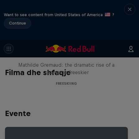
Want to see content from United States of America
?
Continue
She Who Flies
Mathilde Gremaud: the dramatic rise of a
Filma dhe shfaqje
champion freeskier
FREESKIING
Evente