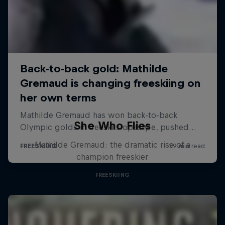
She Who Flies
Mathilde Gremaud: the dramatic rise of a
champion freeskier
FREESKIING