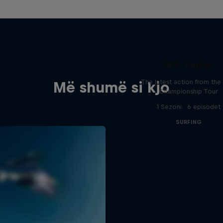
WSL Replay
The latest action from th
Më shumë si kjo
Championship Tour
1 Sezoni · 6 episodet
SURFING