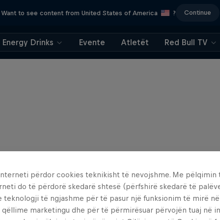
Continue
Want to see content from United States of America
?
Energy Drinks
Evente
Atletët
Red Bull TV
interneti përdor cookies teknikisht të nevojshme. Me pëlqimin t
rneti do të përdorë skedarë shtesë (përfshirë skedarë të palëv
e teknologji të ngjashme për të pasur një funksionim të mirë n
 qëllime marketingu dhe për të përmirësuar përvojën tuaj në in