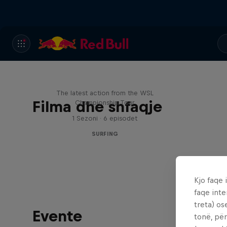
WSL Replay
The latest action from the WSL
Filma dhe shfaqje
Championship Tour
1 Sezoni · 6 episodet
SURFING
Kjo faqe 
faqe inte
treta) os
Evente
tonë, për