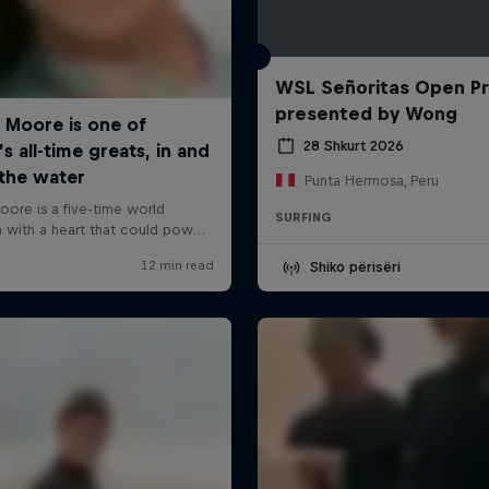
WSL Señoritas Open P
presented by Wong
28 Shkurt 2026
Punta Hermosa, Peru
SURFING
Shiko përisëri