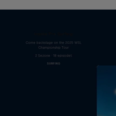
Inside Pro Surfing
Come backstage on the 2025 WSL
Championship Tour
2 Sezone · 18 episodet
SURFING