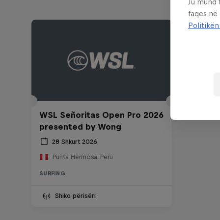
Ju mund 
faqes në
Politikën
WSL Señoritas Open Pro 2026
presented by Wong
28 Shkurt 2026
Punta Hermosa, Peru
SURFING
Shiko përisëri