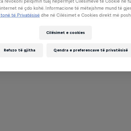
ta revokoni pëlqimin tuaj nëpërmjet Cilësimeve të Cookie në f
 internet në çdo kohë. Informacione të mëtejshme mund të gj
 tonë të Privatësisë
dhe në Cilësimet e Cookies direkt më posh
Cilësimet e cookies
Refuzo të gjitha
Qendra e preferencave të privatësisë