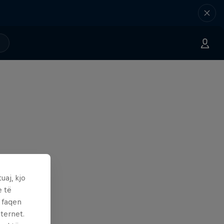
uaj, kjo
e të
ë faqen
ternet.