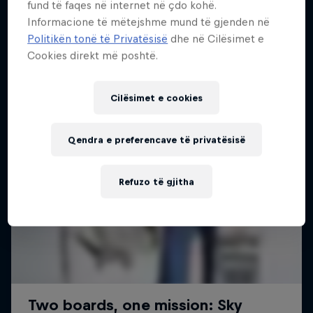
fund të faqes në internet në çdo kohë.
Më shumë si kjo
1 Sezoni · 6 episodet
Informacione të mëtejshme mund të gjenden në
Politikën tonë të Privatësisë
dhe në Cilësimet e
SURFING
Cookies direkt më poshtë.
Cilësimet e cookies
Qendra e preferencave të privatësisë
Refuzo të gjitha