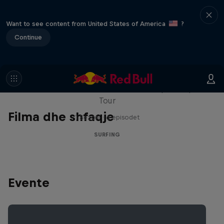
Want to see content from United States of America
?
Continue
WSL Replay
The latest action from the WSL Championship
Tour
Filma dhe shfaqje
1 Sezoni · 6 episodet
SURFING
Evente