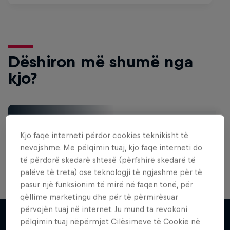
Dëshiron më shumë nga
kjo?
Surfing
Kjo faqe interneti përdor cookies teknikisht të
Welcome to the Surf Hub, where you will find a rip-
roaring collection of surf films, shows and …
nevojshme. Me pëlqimin tuaj, kjo faqe interneti do
të përdorë skedarë shtesë (përfshirë skedarë të
palëve të treta) ose teknologji të ngjashme për të
pasur një funksionim të mirë në faqen tonë, për
WSL Replay
qëllime marketingu dhe për të përmirësuar
përvojën tuaj në internet. Ju mund ta revokoni
The latest action from the WSL Championship
pëlqimin tuaj nëpërmjet Cilësimeve të Cookie në
Tour