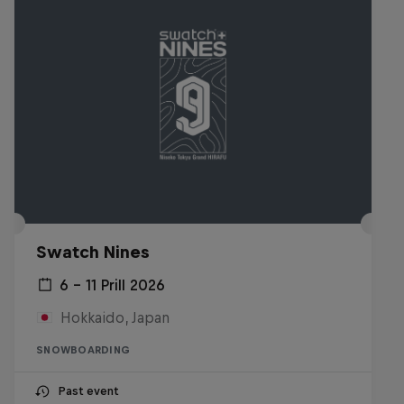
Swatch Nines
6 – 11 Prill 2026
Hokkaido, Japan
SNOWBOARDING
Past event