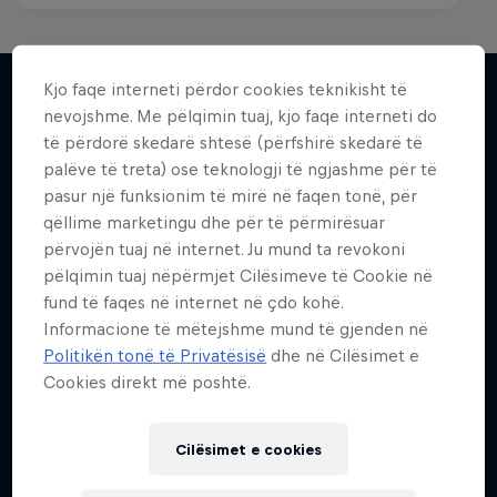
Kjo faqe interneti përdor cookies teknikisht të
nevojshme. Me pëlqimin tuaj, kjo faqe interneti do
Më shumë si kjo
të përdorë skedarë shtesë (përfshirë skedarë të
palëve të treta) ose teknologji të ngjashme për të
pasur një funksionim të mirë në faqen tonë, për
qëllime marketingu dhe për të përmirësuar
përvojën tuaj në internet. Ju mund ta revokoni
pëlqimin tuaj nëpërmjet Cilësimeve të Cookie në
fund të faqes në internet në çdo kohë.
Informacione të mëtejshme mund të gjenden në
Politikën tonë të Privatësisë
dhe në Cilësimet e
Cookies direkt më poshtë.
Cilësimet e cookies