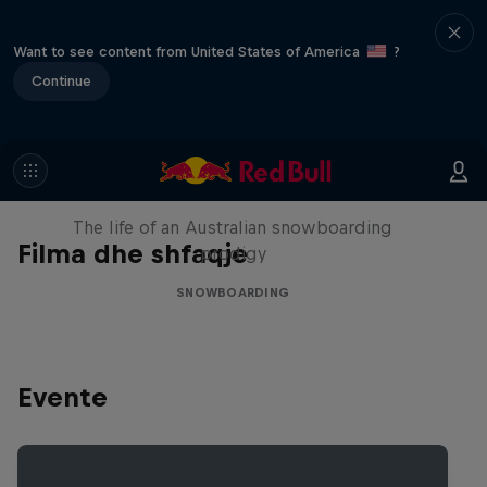
Want to see content from United States of America
?
Continue
Volare: Valentino Guseli
The life of an Australian snowboarding
Filma dhe shfaqje
prodigy
SNOWBOARDING
Evente