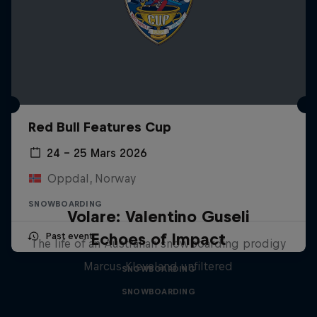
Red Bull Features Cup
24 – 25 Mars 2026
Oppdal, Norway
SNOWBOARDING
Volare: Valentino Guseli
Echoes of Impact
Past event
The life of an Australian snowboarding prodigy
Marcus Kleveland unfiltered
SNOWBOARDING
SNOWBOARDING