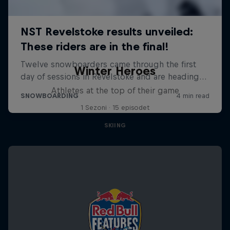
Winter Heroes
Athletes at the top of their game
1 Sezoni · 15 episodet
SKIING