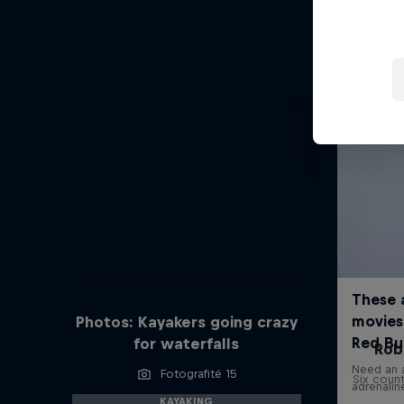
Photos: Kayakers going crazy
for waterfalls
Rob
Fotografitë 15
Six count
KAYAKING