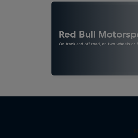
Red Bull Motorsp
On track and off road, on two wheels or 
M