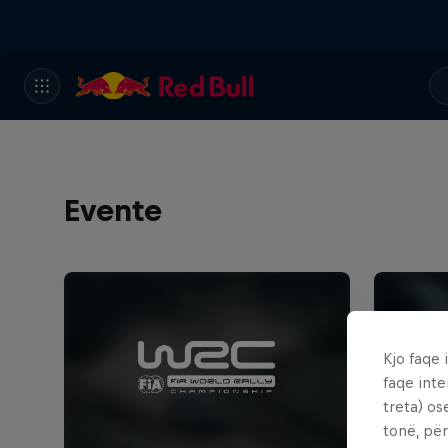
Evente
Kjo faqe 
faqe inte
treta) os
tonë, për