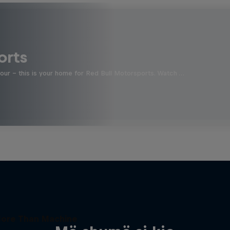
orts
four - this is your home for Red Bull Motorsports. Watch …
ore Than Machine