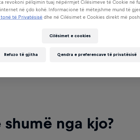
ta revokoni pëlqimin tuaj nëpërmjet Cilësimeve të Cookie në f
 internet në çdo kohë. Informacione të mëtejshme mund të gj
ally del Paraguay
Delfi Rally Estonia
 tonë të Privatësisë
dhe në Cilësimet e Cookies direkt më posh
 30 Gusht 2026
16 – 19 Korrik 2026
rnacion, Paraguay
Tartu, Estonia
Cilësimet e cookies
WRC
Refuzo të gjitha
Qendra e preferencave të privatësisë
oming event
Past event
 shumë nga kjo?