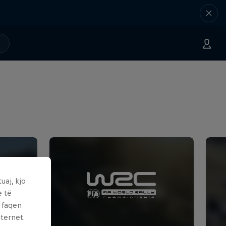
uaj, kjo
e të
ë faqen
ternet.