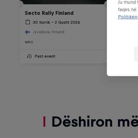
Ju mund 
faqes në
Secto Rally Finland
ueno R
Politikën
30 Korrik – 2 Gusht 2026
27 –
Jyväskylä, Finland
Enca
WRC
WRC
Past event
Upc
Dëshiron më