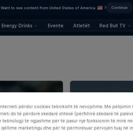
Continue
Want to see content from United States of America
?
Energy Drinks
Evente
Atletët
Red Bull TV
interneti përdor cookies teknikisht të nevojshme. Me pëlqimin t
rneti do të përdorë skedarë shtesë (përfshirë skedarë të palëv
e teknologji të ngjashme për të pasur një funksionim të mirë n
 qëllime marketingu dhe për të përmirësuar përvojën tuaj në in