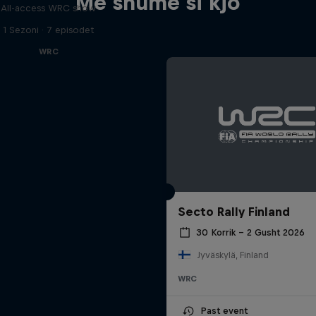
Më shumë si kjo
All-access WRC show
1 Sezoni · 7 episodet
WRC
Secto Rally Finland
30 Korrik – 2 Gusht 2026
Jyväskylä, Finland
WRC
Past event