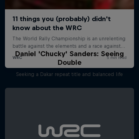
Daniel 'Chucky' Sanders: Seeing
Double
Seeking a Dakar repeat title and balanced life