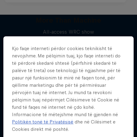
More Than Machine
All-access WRC show
Më shumë si kjo
1 Sezoni · 7 episodet
Kjo faqe interneti përdor cookies teknikisht të
WRC
nevojshme. Me pëlqimin tuaj, kjo faqe interneti do
të përdorë skedarë shtesë (përfshirë skedarë të
palëve të treta) ose teknologji të ngjashme për të
pasur një funksionim të mirë në faqen tonë, për
qëllime marketingu dhe për të përmirësuar
përvojën tuaj në internet. Ju mund ta revokoni
pëlqimin tuaj nëpërmjet Cilësimeve të Cookie në
fund të faqes në internet në çdo kohë.
Informacione të mëtejshme mund të gjenden në
Politikën tonë të Privatësisë
dhe në Cilësimet e
Cookies direkt më poshtë.