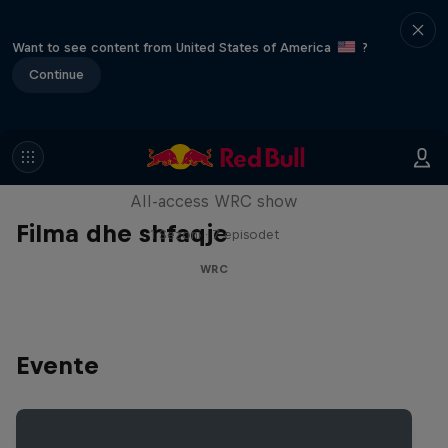
Want to see content from United States of America
?
Continue
More Than Machine
All-access WRC show
Filma dhe shfaqje
1 Sezoni · 7 episodet
WRC
Evente