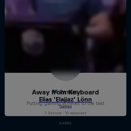
Away from Keyboard
Putting gaming athletes to the test
2 Sezone · 10 episodet
GAMES