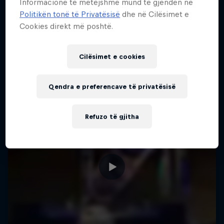
Informacione të mëtejshme mund të gjenden në
Më shumë si kjo
Politikën tonë të Privatësisë
dhe në Cilësimet e
Cookies direkt më poshtë.
Cilësimet e cookies
Qendra e preferencave të privatësisë
Refuzo të gjitha