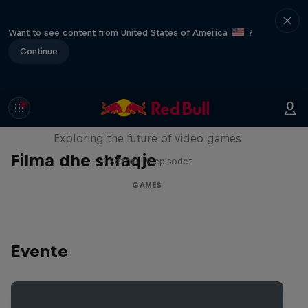
Want to see content from United States of America
?
Continue
SCREENLAND
Exploring the future of video games
Filma dhe shfaqje
1 Sezoni · 9 episodet
GAMES
Evente