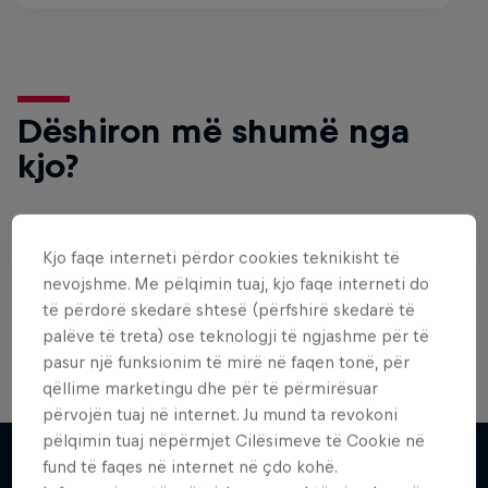
Dëshiron më shumë nga
kjo?
Gaming
Kjo faqe interneti përdor cookies teknikisht të
nevojshme. Me pëlqimin tuaj, kjo faqe interneti do
Level up with the latest games and esports news,
të përdorë skedarë shtesë (përfshirë skedarë të
reviews and films. Learn tips on how to improve …
palëve të treta) ose teknologji të ngjashme për të
pasur një funksionim të mirë në faqen tonë, për
qëllime marketingu dhe për të përmirësuar
përvojën tuaj në internet. Ju mund ta revokoni
pëlqimin tuaj nëpërmjet Cilësimeve të Cookie në
fund të faqes në internet në çdo kohë.