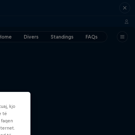
Home
Divers
Standings
FAQs
uaj, kjo
e të
ë faqen
ternet.