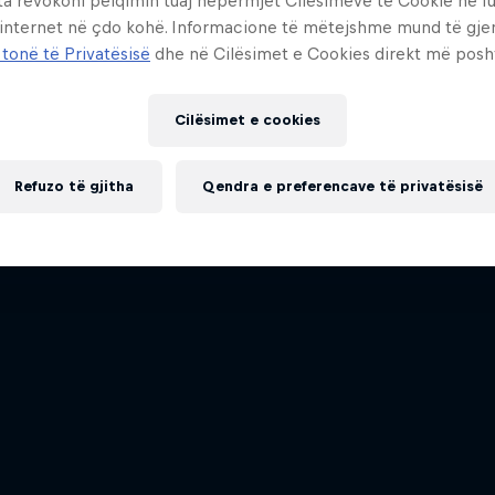
ta revokoni pëlqimin tuaj nëpërmjet Cilësimeve të Cookie në f
 internet në çdo kohë. Informacione të mëtejshme mund të gj
 tonë të Privatësisë
dhe në Cilësimet e Cookies direkt më posh
Cilësimet e cookies
Refuzo të gjitha
Qendra e preferencave të privatësisë