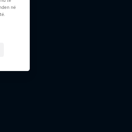
und të
enden në
të.