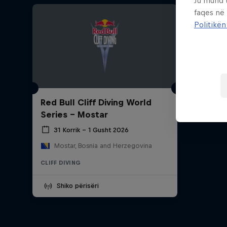
Ju mund 
faqes në
Politikën
Red Bull Cliff Diving World
Series - Mostar
31 Korrik – 1 Gusht 2026
Mostar, Bosnia and Herzegovina
CLIFF DIVING
Shiko përisëri