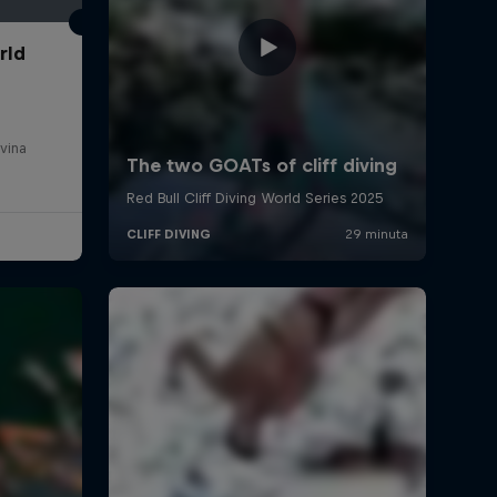
rld
vina