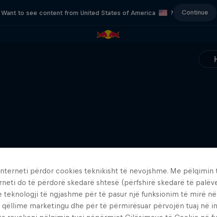
Continue
Want to see content from United States of America
?
interneti përdor cookies teknikisht të nevojshme. Me pëlqimin t
rneti do të përdorë skedarë shtesë (përfshirë skedarë të palëv
e teknologji të ngjashme për të pasur një funksionim të mirë n
 qëllime marketingu dhe për të përmirësuar përvojën tuaj në in