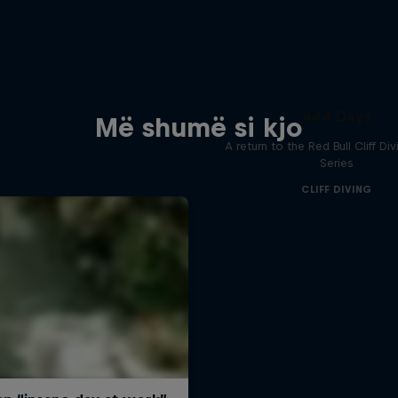
444 Days
Më shumë si kjo
A return to the Red Bull Cliff Di
Series
CLIFF DIVING