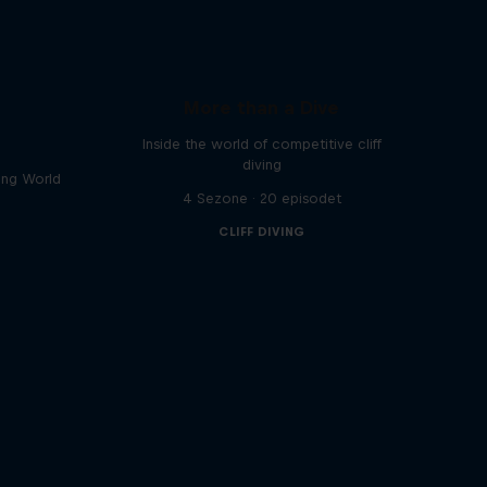
More than a Dive
Inside the world of competitive cliff
diving
ving World
4 Sezone · 20 episodet
CLIFF DIVING