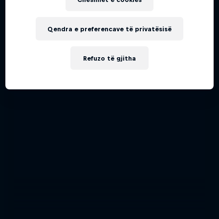
Piloti aerobatik Dario Costa
Qendra e preferencave të privatësisë
AIR RACING
Refuzo të gjitha