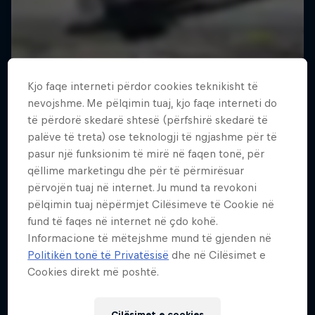
Kjo faqe interneti përdor cookies teknikisht të
nevojshme. Me pëlqimin tuaj, kjo faqe interneti do
të përdorë skedarë shtesë (përfshirë skedarë të
palëve të treta) ose teknologji të ngjashme për të
pasur një funksionim të mirë në faqen tonë, për
qëllime marketingu dhe për të përmirësuar
përvojën tuaj në internet. Ju mund ta revokoni
pëlqimin tuaj nëpërmjet Cilësimeve të Cookie në
fund të faqes në internet në çdo kohë.
Informacione të mëtejshme mund të gjenden në
Politikën tonë të Privatësisë
dhe në Cilësimet e
Cookies direkt më poshtë.
Tunnel Pass
Cilësimet e cookies