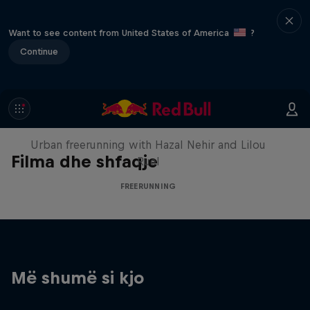
Want to see content from United States of America
?
Continue
Making of Roof Rush
Urban freerunning with Hazal Nehir and Lilou
Filma dhe shfaqje
Ruel
FREERUNNING
Më shumë si kjo