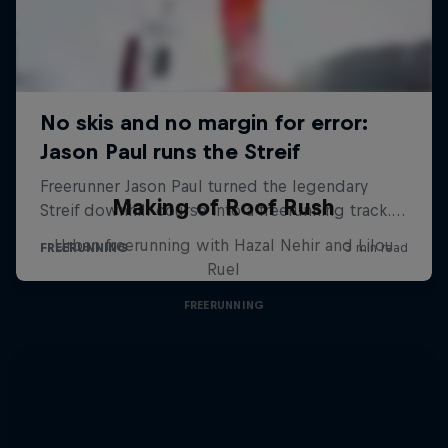
Making of Roof Rush
Urban freerunning with Hazal Nehir and Lilou
Ruel
FREERUNNING