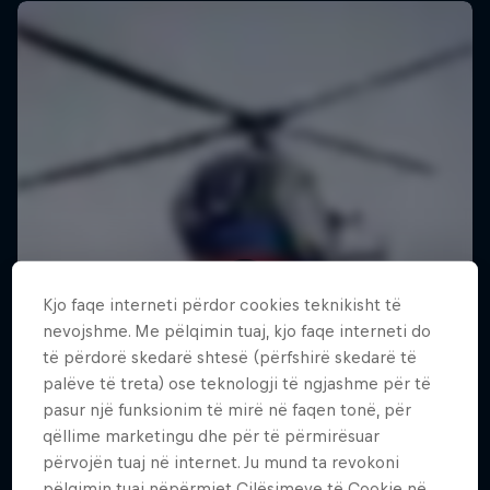
Kjo faqe interneti përdor cookies teknikisht të
nevojshme. Me pëlqimin tuaj, kjo faqe interneti do
të përdorë skedarë shtesë (përfshirë skedarë të
palëve të treta) ose teknologji të ngjashme për të
pasur një funksionim të mirë në faqen tonë, për
qëllime marketingu dhe për të përmirësuar
përvojën tuaj në internet. Ju mund ta revokoni
pëlqimin tuaj nëpërmjet Cilësimeve të Cookie në