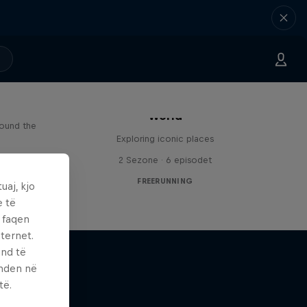
Freerunning Around the
Paul
World
round the
Exploring iconic places
2 Sezone · 6 episodet
FREERUNNING
uaj, kjo
e të
ë faqen
ternet.
und të
enden në
të.