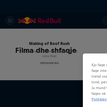
Making of Roof Rush
Filma dhe shfaqje
Urban freerunning with Hazal Nehir and
Lilou Ruel
FREERUNNING
Kjo faqe 
faqe inte
treta) os
tonë, për
Ju mund 
faqes në
Politikën