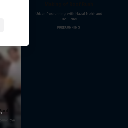
Making of Roof Rush
Urban freerunning with Hazal Nehir and
Lilou Ruel
FREERUNNING
Paul
round the