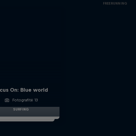
FREERUNNING
cus On: Blue world
Fotografitë 13
SURFING