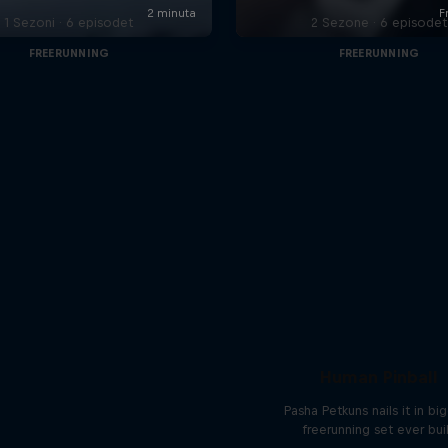
1 Sezoni · 6 episodet
2 Sezone · 6 episodet
FREERUNNING
FREERUNNING
Human Pinball
Pasha Petkuns nails it in bi
freerunning set ever bui