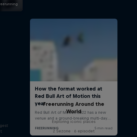
Freerunning Around the
World
Exploring iconic places
ggest
2 Sezone · 6 episodet
lt