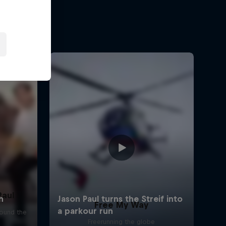
Paul
Free My Way
round the
Freerunning the globe