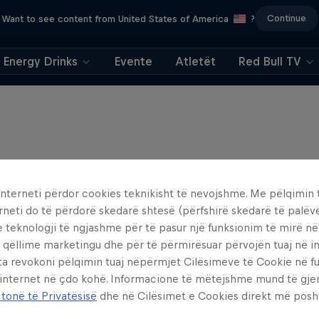
Continue
Want to see content from United States of America
?
Energy Drinks
Evente
Atletët
Red Bull TV
interneti përdor cookies teknikisht të nevojshme. Me pëlqimin t
rneti do të përdorë skedarë shtesë (përfshirë skedarë të palëv
e teknologji të ngjashme për të pasur një funksionim të mirë n
 qëllime marketingu dhe për të përmirësuar përvojën tuaj në in
ta revokoni pëlqimin tuaj nëpërmjet Cilësimeve të Cookie në f
 internet në çdo kohë. Informacione të mëtejshme mund të gj
 tonë të Privatësisë
dhe në Cilësimet e Cookies direkt më posh