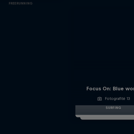
FREERUNNING
Focus On: Blue wo
Fotografitë 13
SURFING