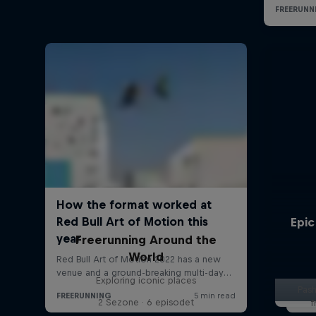
Epic
Freerunning Around the
World
Exploring iconic places
Pash
2 Sezone · 6 episodet
f