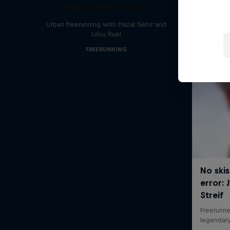
Making of Roof Rush
Urban freerunning with Hazal Nehir and
Lilou Ruel
FREERUNNING