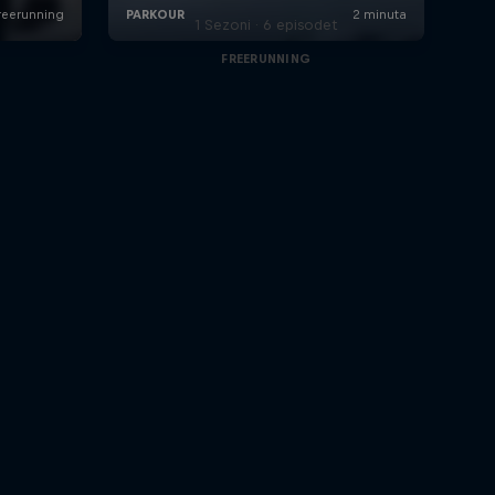
1 Sezoni · 6 episodet
FREERUNNING