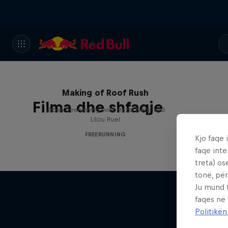
Making of Roof Rush
Filma dhe shfaqje
Urban freerunning with Hazal Nehir and
Lilou Ruel
FREERUNNING
Kjo faqe 
faqe inte
treta) os
tonë, për
Ju mund 
faqes në
Politikën