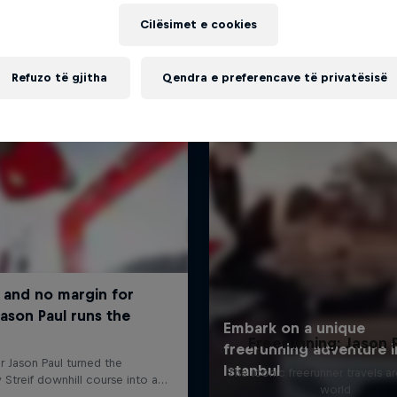
Më shumë si kjo
Cilësimet e cookies
Refuzo të gjitha
Qendra e preferencave të privatësisë
Freerunning: Jason 
The iconic freerunner travels a
world