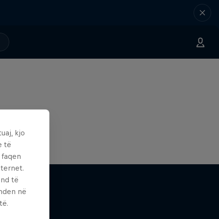
uaj, kjo
e të
ë faqen
ternet.
und të
enden në
të.