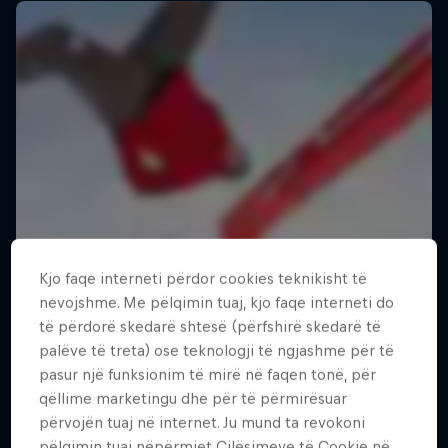
Kjo faqe interneti përdor cookies teknikisht të
nevojshme. Me pëlqimin tuaj, kjo faqe interneti do
të përdorë skedarë shtesë (përfshirë skedarë të
palëve të treta) ose teknologji të ngjashme për të
pasur një funksionim të mirë në faqen tonë, për
qëllime marketingu dhe për të përmirësuar
përvojën tuaj në internet. Ju mund ta revokoni
Making of Roof Rush
pëlqimin tuaj nëpërmjet Cilësimeve të Cookie në