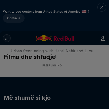
Want to see content from United States of America
?
Continue
Making of Roof Rush
Urban freerunning with Hazal Nehir and Lilou
Filma dhe shfaqje
Ruel
FREERUNNING
Më shumë si kjo