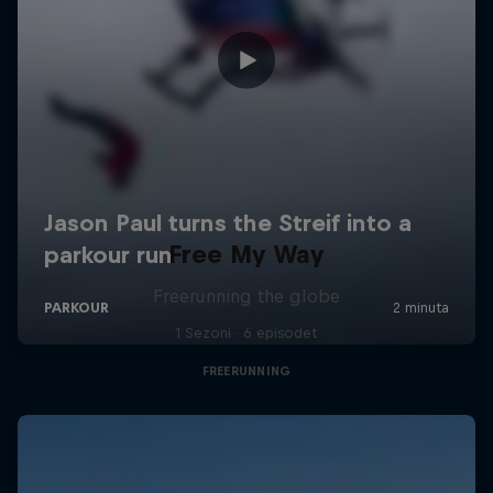
Free My Way
Freerunning the globe
1 Sezoni · 6 episodet
FREERUNNING