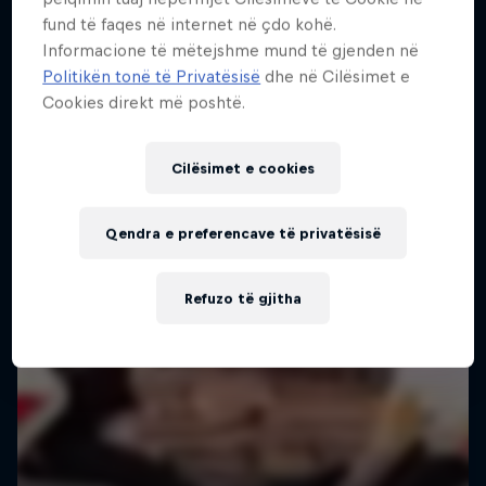
fund të faqes në internet në çdo kohë.
Urban freerunning with Hazal Nehir and Lilou
Informacione të mëtejshme mund të gjenden në
Ruel
Politikën tonë të Privatësisë
dhe në Cilësimet e
Cookies direkt më poshtë.
FREERUNNING
Cilësimet e cookies
Qendra e preferencave të privatësisë
Refuzo të gjitha