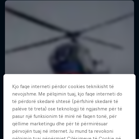
Kjo faqe interneti përdor cookies teknikisht të
nevojshme. Me pëlqimin tuaj, kjo faqe interneti do
të përdorë skedarë shtesë (përfshirë skedarë të
palëve të treta) ose teknologji të ngjashme për të
pasur një funksionim të mirë në faqen tonë, për
qëllime marketingu dhe për të përmirësuar
përvojën tuaj në internet. Ju mund ta revokoni
Making of Roof Rush
pëlqimin tuaj nëpërmjet Cilësimeve të Cookie në