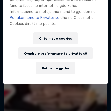
fund të faqes në internet në çdo kohë.
Urban freerunning with Hazal Nehir and Lilou
Informacione të mëtejshme mund të gjenden në
Ruel
Politikën tonë të Privatësisë
dhe në Cilësimet e
Cookies direkt më poshtë.
FREERUNNING
Cilësimet e cookies
Qendra e preferencave të privatësisë
Refuzo të gjitha