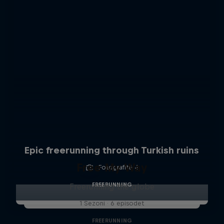
Epic freerunning through Turkish ruins
Free My Way
Fotografitë 4
FREERUNNING
Freerunning the globe
1 Sezoni · 6 episodet
FREERUNNING