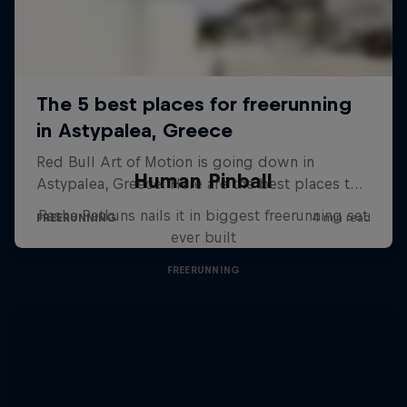
Human Pinball
Pasha Petkuns nails it in biggest freerunning set
ever built
FREERUNNING