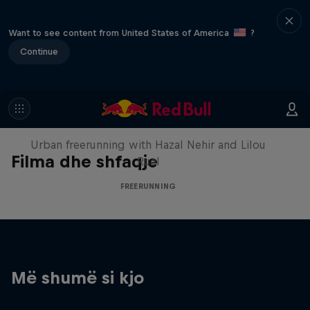
Want to see content from United States of America
?
Continue
Making of Roof Rush
Urban freerunning with Hazal Nehir and Lilou
Filma dhe shfaqje
Ruel
FREERUNNING
Më shumë si kjo