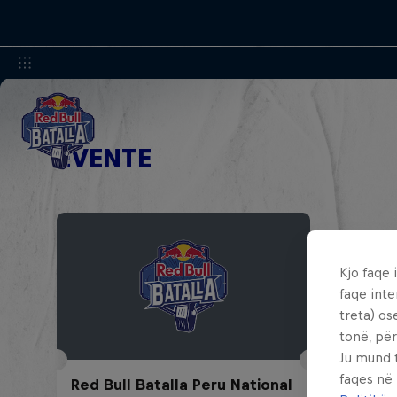
EVENTE
Kjo faqe 
faqe inte
treta) os
tonë, për
Ju mund 
faqes në
Red Bull Batalla Peru National