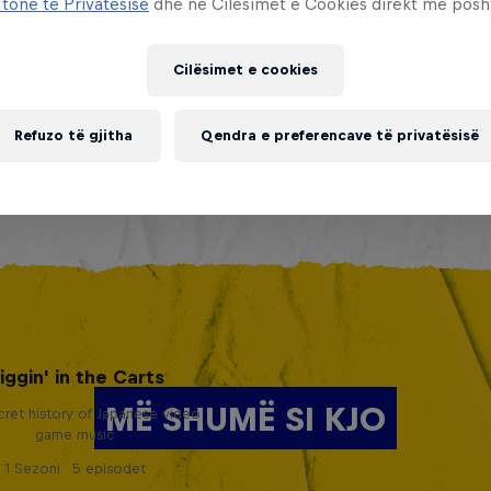
 tonë të Privatësisë
dhe në Cilësimet e Cookies direkt më posh
Cilësimet e cookies
Refuzo të gjitha
Qendra e preferencave të privatësisë
iggin' in the Carts
MË SHUMË SI KJO
ret history of Japanese video
game music
1 Sezoni · 5 episodet