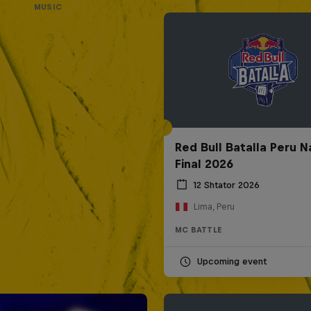
MUSIC
Red Bull Batalla Peru N
Final 2026
12 Shtator 2026
Lima, Peru
MC BATTLE
Upcoming event