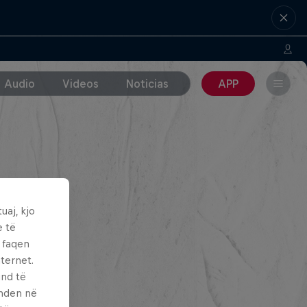
Audio
Videos
Noticias
APP
uaj, kjo
e të
ë faqen
ternet.
und të
enden në