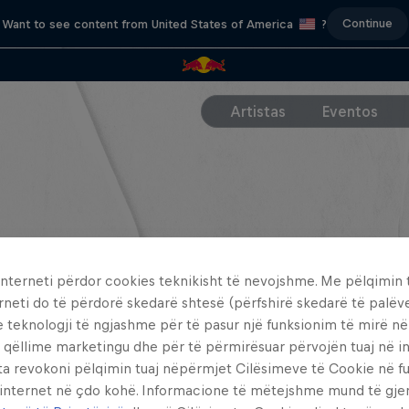
Continue
Want to see content from United States of America
?
Artistas
Eventos
interneti përdor cookies teknikisht të nevojshme. Me pëlqimin t
rneti do të përdorë skedarë shtesë (përfshirë skedarë të palëv
e teknologji të ngjashme për të pasur një funksionim të mirë n
 qëllime marketingu dhe për të përmirësuar përvojën tuaj në in
ta revokoni pëlqimin tuaj nëpërmjet Cilësimeve të Cookie në f
 internet në çdo kohë. Informacione të mëtejshme mund të gj