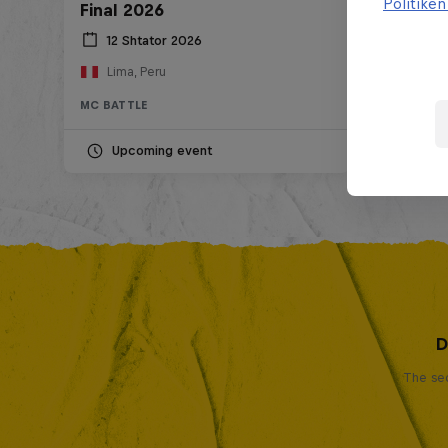
Politikën
Final 2026
12 Shtator 2026
Lima, Peru
MC BATTLE
Upcoming event
D
The sec