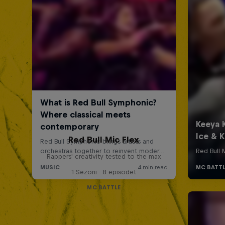
Red Bull Mic Flex
Rappers' creativity tested to the max
1 Sezoni · 8 episodet
MC BATTLE