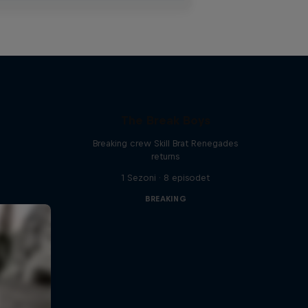
The Break Boys
Breaking crew Skill Brat Renegades
returns
1 Sezoni · 8 episodet
BREAKING