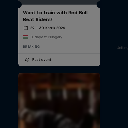
Want to train with Red Bull
Beat Riders?
29 – 30 Korrik 2026
Budapest, Hungary
BREAKING
Unitin
Past event