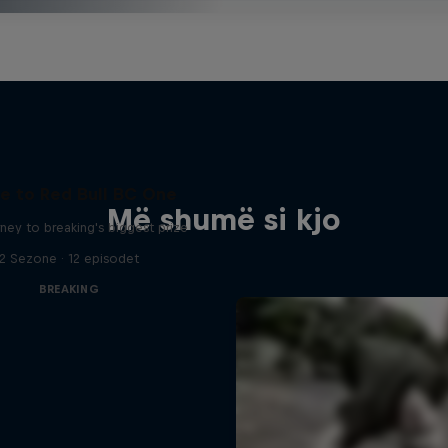
e to Red Bull BC One
Më shumë si kjo
ney to breaking's biggest prize
2 Sezone · 12 episodet
BREAKING