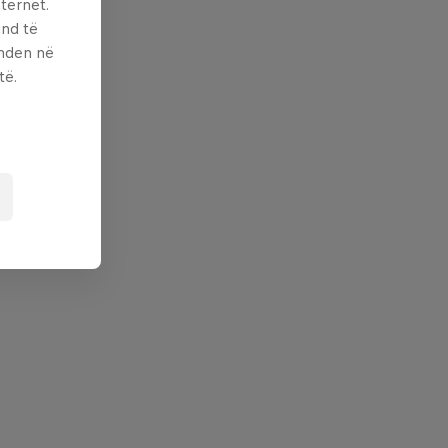
ternet.
und të
enden në
të.