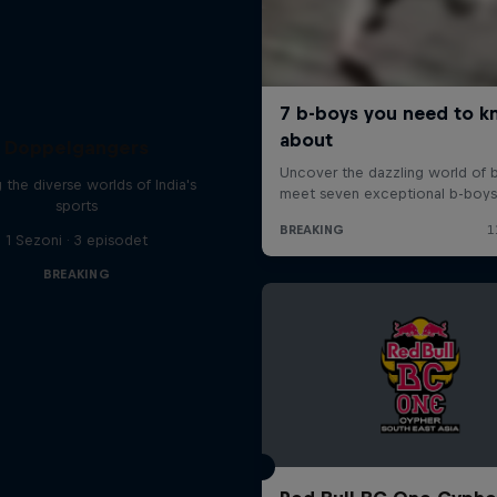
Doppelgangers
g the diverse worlds of India's
sports
1 Sezoni · 3 episodet
BREAKING