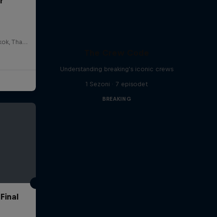
r
HOSTBKK Arts Center, Bangkok, Thailand
The Crew Code
Understanding breaking's iconic crews
1 Sezoni · 7 episodet
BREAKING
Final