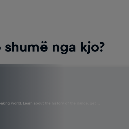
 shumë nga kjo?
aking world. Learn about the history of the dance, get …