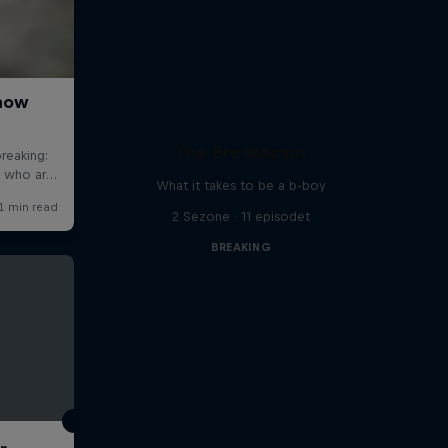
The Breakdown
What it takes to be a b-boy
2 Sezone · 11 episodet
BREAKING