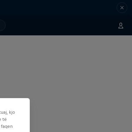
uaj, kjo
e të
ë faqen