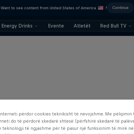
Continue
Want to see content from United States of America
?
Energy Drinks
Evente
Atletët
Red Bull TV
interneti përdor cookies teknikisht të nevojshme. Me pëlqimin t
rneti do të përdorë skedarë shtesë (përfshirë skedarë të palëv
e teknologji të ngjashme për të pasur një funksionim të mirë n