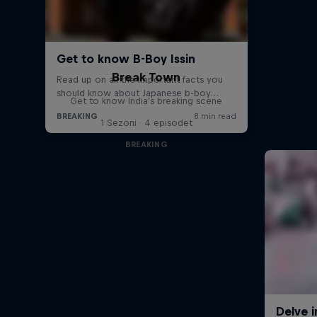
Break Town
Get to know India's breaking scene
1 Sezoni · 4 episodet
BREAKING