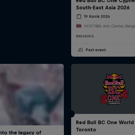
Red Bull BC One Cyphe
South-East Asia 2026
19 Korrik 2026
BREAKING
Past event
Red Bull BC One World 
Toronto