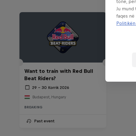
tonë, për
Ju mund 
faqes në
Politikën
Want to train with Red Bull
Beat Riders?
29 – 30 Korrik 2026
Budapest, Hungary
BREAKING
Past event