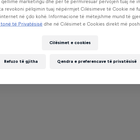
 qëllime marketingu dhe për të përmirësuar përvojën tuaj në in
ta revokoni pëlqimin tuaj nëpërmjet Cilësimeve të Cookie në f
 internet në çdo kohë. Informacione të mëtejshme mund të gj
 tonë të Privatësisë
dhe në Cilësimet e Cookies direkt më posh
Cilësimet e cookies
Refuzo të gjitha
Qendra e preferencave të privatësisë