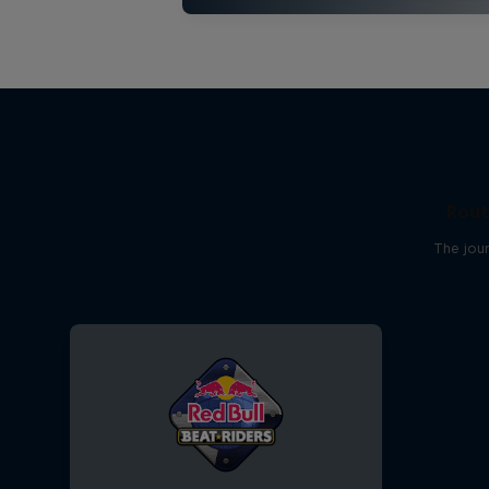
Rout
The jour