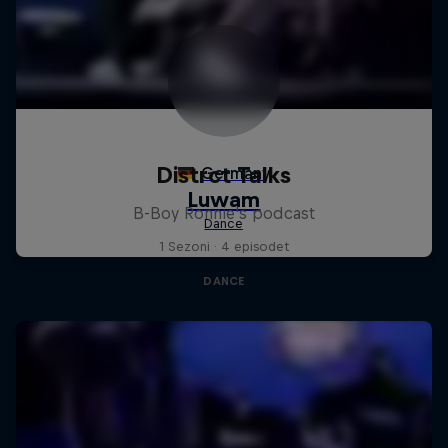
Distrct Talks
B-Boy Ronnie's podcast
1 Sezoni · 4 episodet
DANCE