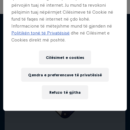
përvojën tuaj në internet. Ju mund ta revokoni
pëlqimin tuaj nëpërmjet Cilësimeve të Cookie në
fund të faqes në internet në çdo kohë.
Informacione të mëtejshme mund të gjenden në
Politikën tonë të Privatësisë
dhe në Cilësimet e
Më shumë si kjo
Cookies direkt më poshtë.
Cilësimet e cookies
Qendra e preferencave të privatësisë
Refuzo të gjitha