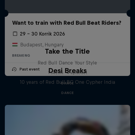
Want to train with Red Bull Beat Riders?
29 – 30 Korrik 2026
Budapest, Hungary
Take the Title
BREAKING
Red Bull Dance Your Style
Desi Breaks
Past event
1 Sezoni · 4 episodet
10 years of Red Bull BC One Cypher India
DANCE
DANCE