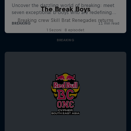
The Break Boys
Breaking crew Skill Brat Renegades returns
1 Sezoni · 8 episodet
BREAKING