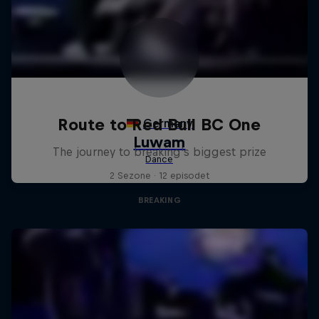
Route to Red Bull BC One
The journey to breaking's biggest prize
2 Sezone · 12 episodet
BREAKING