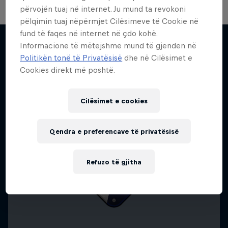
përvojën tuaj në internet. Ju mund ta revokoni
pëlqimin tuaj nëpërmjet Cilësimeve të Cookie në
fund të faqes në internet në çdo kohë.
Informacione të mëtejshme mund të gjenden në
Politikën tonë të Privatësisë
dhe në Cilësimet e
Më shumë si kjo
Cookies direkt më poshtë.
Cilësimet e cookies
Qendra e preferencave të privatësisë
Refuzo të gjitha