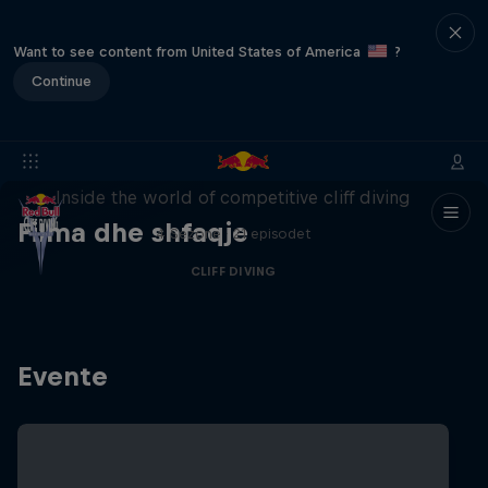
Want to see content from United States of America
?
Continue
More than a Dive
Inside the world of competitive cliff diving
Filma dhe shfaqje
4 Sezone · 21 episodet
CLIFF DIVING
Evente