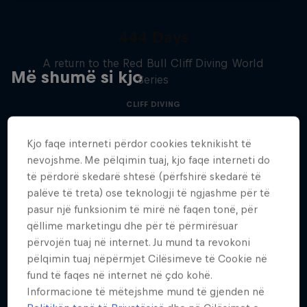
444 Days
A return to the Red Bull Cliff Diving World
Më shumë si kjo
Series
CLIFF DIVING
Kjo faqe interneti përdor cookies teknikisht të
nevojshme. Me pëlqimin tuaj, kjo faqe interneti do
të përdorë skedarë shtesë (përfshirë skedarë të
palëve të treta) ose teknologji të ngjashme për të
pasur një funksionim të mirë në faqen tonë, për
qëllime marketingu dhe për të përmirësuar
përvojën tuaj në internet. Ju mund ta revokoni
pëlqimin tuaj nëpërmjet Cilësimeve të Cookie në
fund të faqes në internet në çdo kohë.
Informacione të mëtejshme mund të gjenden në