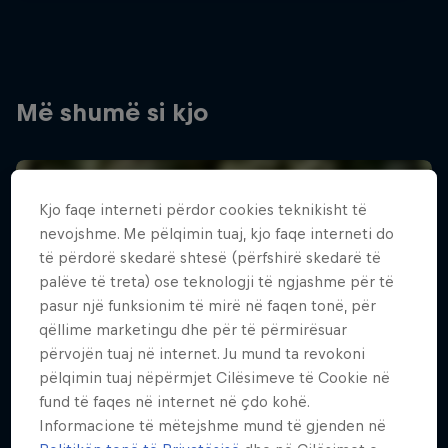
Më shumë si kjo
Kjo faqe interneti përdor cookies teknikisht të
nevojshme. Me pëlqimin tuaj, kjo faqe interneti do
të përdorë skedarë shtesë (përfshirë skedarë të
palëve të treta) ose teknologji të ngjashme për të
pasur një funksionim të mirë në faqen tonë, për
qëllime marketingu dhe për të përmirësuar
përvojën tuaj në internet. Ju mund ta revokoni
pëlqimin tuaj nëpërmjet Cilësimeve të Cookie në
fund të faqes në internet në çdo kohë.
Informacione të mëtejshme mund të gjenden në