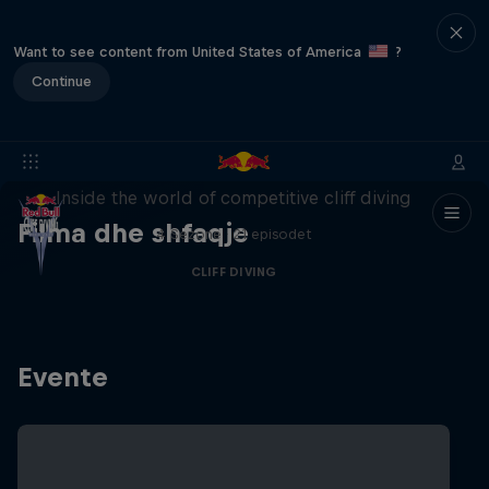
Want to see content from United States of America
?
Continue
More than a Dive
Inside the world of competitive cliff diving
Filma dhe shfaqje
4 Sezone · 21 episodet
CLIFF DIVING
Evente