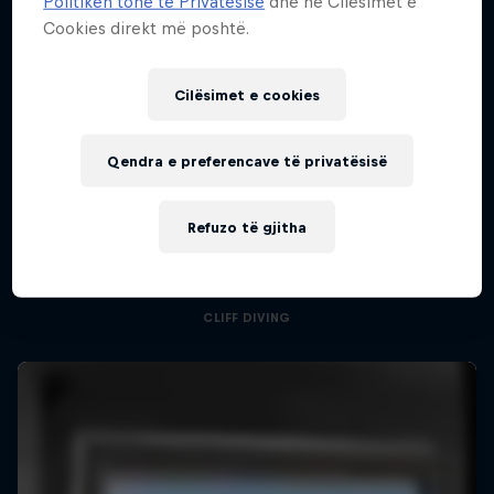
Politikën tonë të Privatësisë
dhe në Cilësimet e
Cookies direkt më poshtë.
Cilësimet e cookies
Qendra e preferencave të privatësisë
444 Days
More than a Dive
A return to the Red Bull Cliff Diving World
Refuzo të gjitha
Inside the world of competitive cliff diving
Series
4 Sezone · 21 episodet
CLIFF DIVING
CLIFF DIVING