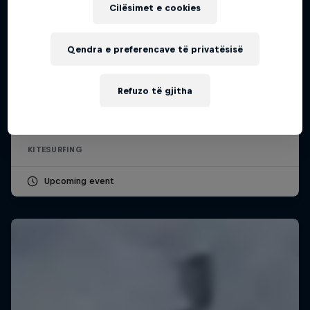
Cilësimet e cookies
Qendra e preferencave të privatësisë
Red Bull Megaloop
Refuzo të gjitha
29 Gusht – 7 Nëntor 2026
KSN Noordwijk, Pays-Bas
KITESURFING
Upcoming event