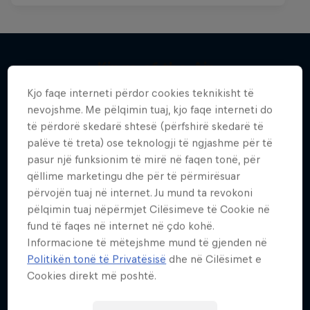
Kings of the Air
Më shumë si kjo
Kjo faqe interneti përdor cookies teknikisht të
The evolution of extreme big-air kitesurfing
nevojshme. Me pëlqimin tuaj, kjo faqe interneti do
KITESURFING
të përdorë skedarë shtesë (përfshirë skedarë të
palëve të treta) ose teknologji të ngjashme për të
pasur një funksionim të mirë në faqen tonë, për
qëllime marketingu dhe për të përmirësuar
përvojën tuaj në internet. Ju mund ta revokoni
pëlqimin tuaj nëpërmjet Cilësimeve të Cookie në
fund të faqes në internet në çdo kohë.
Informacione të mëtejshme mund të gjenden në
Politikën tonë të Privatësisë
dhe në Cilësimet e
Cookies direkt më poshtë.