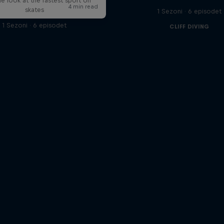
de look at the fastest sport on
skates
1 Sezoni · 6 episodet
1 Sezoni · 6 episodet
CLIFF DIVING