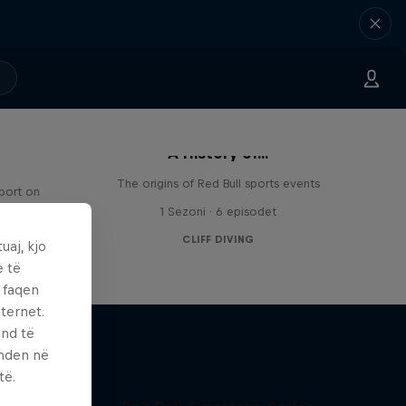
A History of...
The origins of Red Bull sports events
sport on
1 Sezoni · 6 episodet
CLIFF DIVING
uaj, kjo
e të
ë faqen
ternet.
und të
enden në
të.