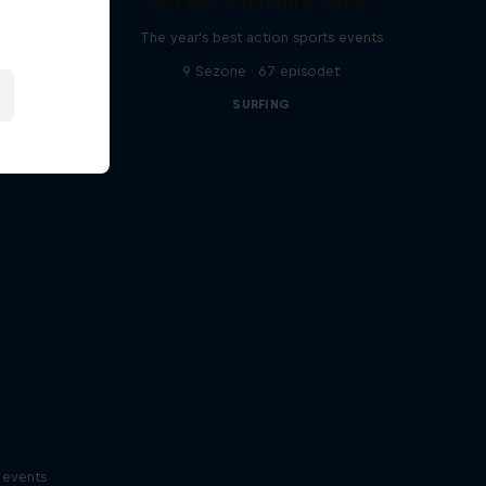
Red Bull Signature Series
ports
The year's best action sports events
t
9 Sezone · 67 episodet
SURFING
s events