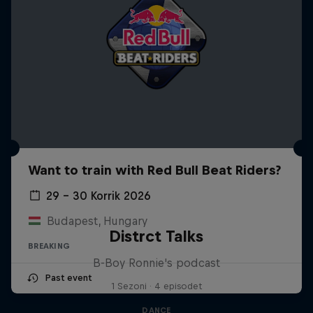
Want to train with Red Bull Beat Riders?
29 – 30 Korrik 2026
Budapest, Hungary
Distrct Talks
BREAKING
B-Boy Ronnie's podcast
Past event
1 Sezoni · 4 episodet
DANCE