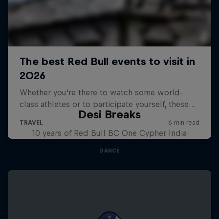
Desi Breaks
10 years of Red Bull BC One Cypher India
DANCE