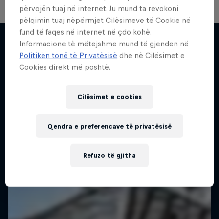
përvojën tuaj në internet. Ju mund ta revokoni
pëlqimin tuaj nëpërmjet Cilësimeve të Cookie në
Take the Title
fund të faqes në internet në çdo kohë.
Informacione të mëtejshme mund të gjenden në
Red Bull Dance Your Style
Politikën tonë të Privatësisë
dhe në Cilësimet e
Më shumë si kjo
Cookies direkt më poshtë.
1 Sezoni · 4 episodet
DANCE
Cilësimet e cookies
Qendra e preferencave të privatësisë
Refuzo të gjitha