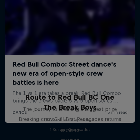
Route to Red Bull BC One
The Break Boys
The journey to breaking's biggest prize
Breaking crew Skill Brat Renegades returns
2 Sezone · 12 episodet
1 Sezoni · 8 episodet
BREAKING