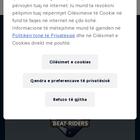
përvojën tuaj në internet. Ju mund ta revokoni
pëlqimin tuaj nëpërmjet Cilësimeve të Cookie në
Take the Title
fund të faqes në internet në çdo kohë.
Informacione të mëtejshme mund të gjenden në
Red Bull Dance Your Style
Politikën tonë të Privatësisë
dhe në Cilësimet e
Më shumë si kjo
Cookies direkt më poshtë.
1 Sezoni · 4 episodet
DANCE
Cilësimet e cookies
Qendra e preferencave të privatësisë
Refuzo të gjitha