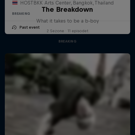
HOSTBKK Arts Center, Bangkok, Thailand
The Breakdown
BREAKING
What it takes to be a b-boy
Past event
2 Sezone · 11 episodet
BREAKING