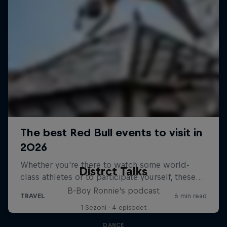
Distrct Talks
B-Boy Ronnie's podcast
1 Sezoni · 4 episodet
DANCE