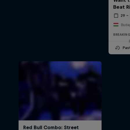
Beat R
29 –
Buda
BREAKIN
Pas