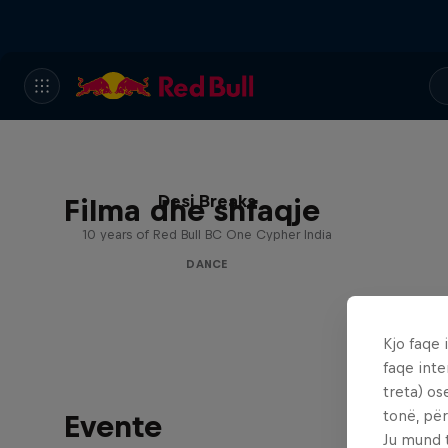
Desi Breaks
Filma dhe shfaqje
10 years of Red Bull BC One Cypher India
DANCE
Kjo faqe 
faqe inte
treta) os
tonë, për
Evente
Ju mund 