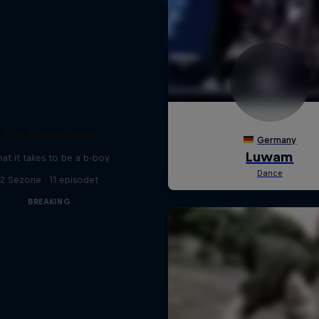
The Breakdown
at it takes to be a b-boy
2 Sezone · 11 episodet
BREAKING