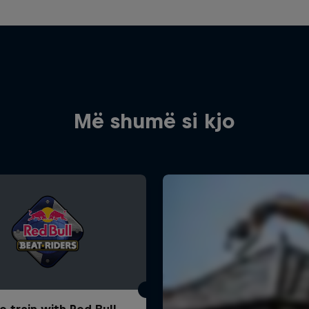
Më shumë si kjo
o train with Red Bull