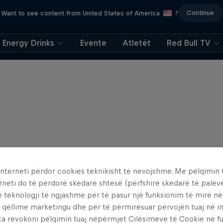
Continue
Want to see content from United States of America
?
Energy Drinks
Evente
Atletët
Red Bull TV
interneti përdor cookies teknikisht të nevojshme. Me pëlqimin t
rneti do të përdorë skedarë shtesë (përfshirë skedarë të palëv
e teknologji të ngjashme për të pasur një funksionim të mirë n
 qëllime marketingu dhe për të përmirësuar përvojën tuaj në in
ta revokoni pëlqimin tuaj nëpërmjet Cilësimeve të Cookie në f