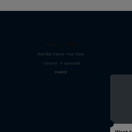
Take the Title
Red Bull Dance Your Style
1 Sezoni · 4 episodet
DANCE
Want t