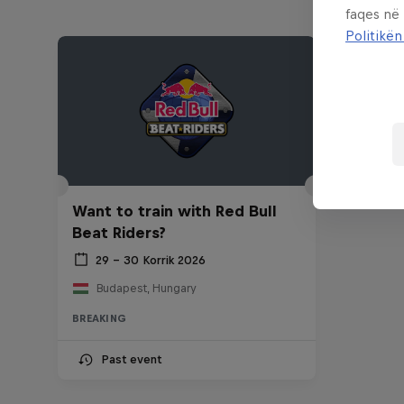
faqes në
Politikën
Want to train with Red Bull
Beat Riders?
29 – 30 Korrik 2026
Budapest, Hungary
BREAKING
Past event