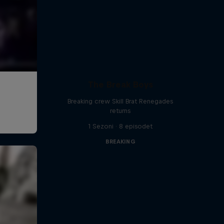
The Break Boys
Breaking crew Skill Brat Renegades
returns
1 Sezoni · 8 episodet
BREAKING