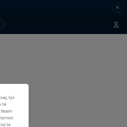
uaj, kjo
e të
ë faqen
ternet.
und të