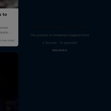
Route to Red Bull BC One
The journey to breaking's biggest prize
2 Sezone · 12 episodet
BREAKING