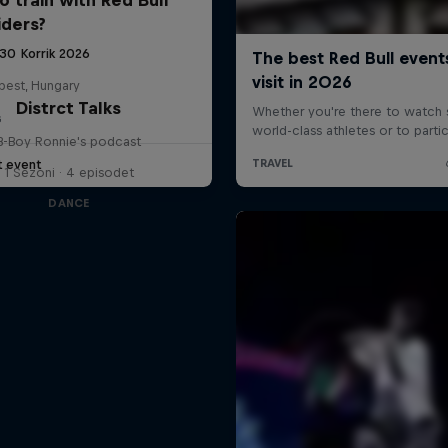
iders?
 30 Korrik 2026
pest, Hungary
Distrct Talks
G
B-Boy Ronnie's podcast
t event
1 Sezoni · 4 episodet
DANCE