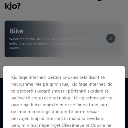
kjo?
Bike
Welcome to the Bike Hub, where you will find an
action-packed collection of two-wheel films,
shows …
Kjo faqe interneti përdor cookies teknikisht të
nevojshme. Me pëlqimin tuaj, kjo faqe interneti do
të përdorë skedarë shtesë (përfshirë skedarë të
palëve të treta) ose teknologji të ngjashme për të
Më shumë si kjo
pasur një funksionim të mirë në faqen tonë, për
qëllime marketingu dhe për të përmirësuar
përvojën tuaj në internet. Ju mund ta revokoni
pëlqimin tuaj nëpërmjet Cilësimeve të Cookie në