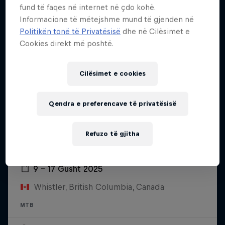
fund të faqes në internet në çdo kohë.
Informacione të mëtejshme mund të gjenden në
Politikën tonë të Privatësisë
dhe në Cilësimet e
Cookies direkt më poshtë.
Cilësimet e cookies
Qendra e preferencave të privatësisë
Refuzo të gjitha
Crankworx World Tour
9 – 17 Gusht 2025
Whistler, British Columbia, Canada
MTB