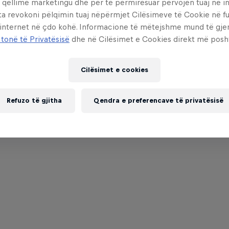
 qëllime marketingu dhe për të përmirësuar përvojën tuaj në in
ta revokoni pëlqimin tuaj nëpërmjet Cilësimeve të Cookie në f
 internet në çdo kohë. Informacione të mëtejshme mund të gj
 tonë të Privatësisë
dhe në Cilësimet e Cookies direkt më posh
Cilësimet e cookies
Refuzo të gjitha
Qendra e preferencave të privatësisë