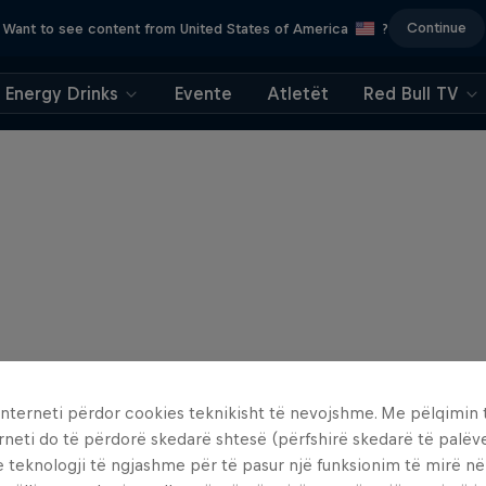
Continue
Want to see content from United States of America
?
Energy Drinks
Evente
Atletët
Red Bull TV
interneti përdor cookies teknikisht të nevojshme. Me pëlqimin t
rneti do të përdorë skedarë shtesë (përfshirë skedarë të palëv
e teknologji të ngjashme për të pasur një funksionim të mirë n