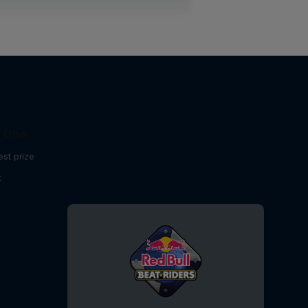
C One
est prize
t