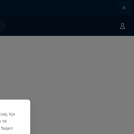
uaj, kjo
e të
ë faqen