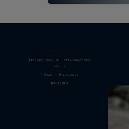
The Break Boys
Breaking crew Skill Brat Renegades
returns
1 Sezoni · 8 episodet
BREAKING