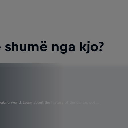
 shumë nga kjo?
aking world. Learn about the history of the dance, get …