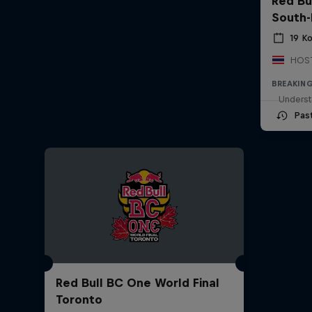
Red Bu
South-
19 Ko
BREAKIN
Underst
Pas
Red Bull BC One World Final
Toronto