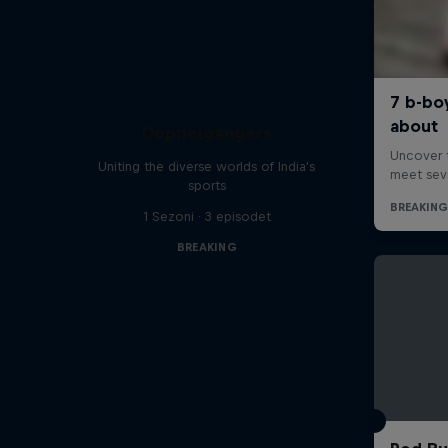
Doppelgangers
Uniting the diverse worlds of India's
sports
1 Sezoni · 3 episodet
BREAKING