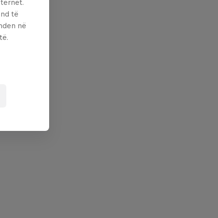
ternet.
und të
enden në
të.