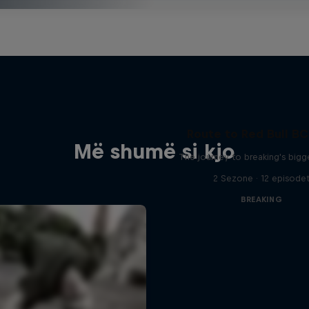
Route to Red Bull B
Më shumë si kjo
The journey to breaking's bigg
2 Sezone · 12 episode
BREAKING