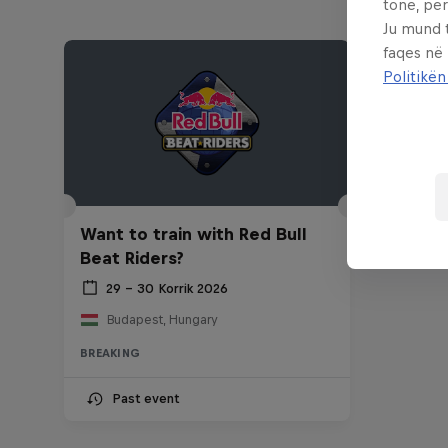
tonë, për
Ju mund 
faqes në
Politikën
Want to train with Red Bull
Beat Riders?
29 – 30 Korrik 2026
Budapest, Hungary
BREAKING
Past event