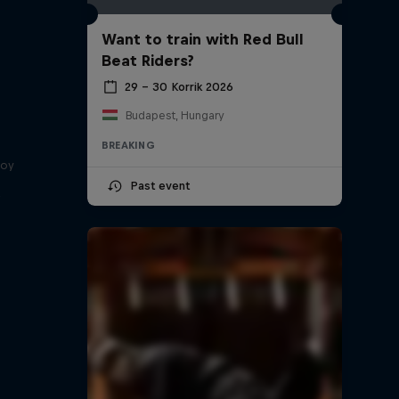
Want to train with Red Bull
Beat Riders?
29 – 30 Korrik 2026
Budapest, Hungary
BREAKING
boy
Past event