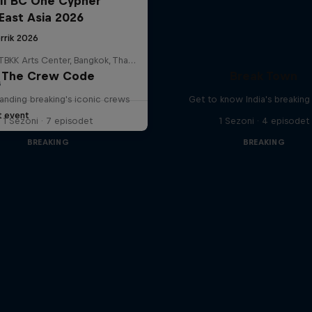
ll BC One Cypher
East Asia 2026
rrik 2026
HOSTBKK Arts Center, Bangkok, Thailand
The Crew Code
Break Town
G
anding breaking's iconic crews
Get to know India's breakin
t event
1 Sezoni · 7 episodet
1 Sezoni · 4 episodet
BREAKING
BREAKING