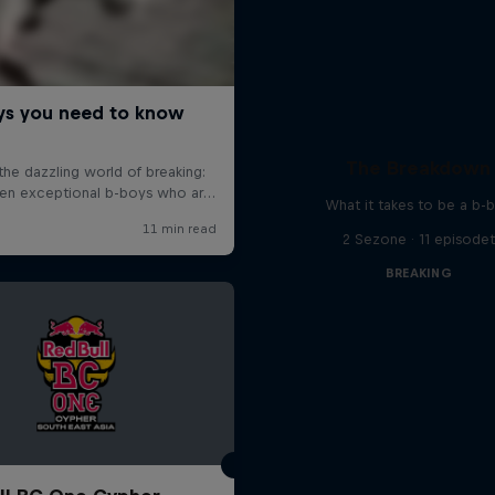
The Breakdown
What it takes to be a b-
2 Sezone · 11 episodet
BREAKING