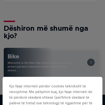
Dëshiron më shumë nga
kjo?
Bike
Welcome to the Bike Hub, where you will find an
action-packed collection of two-wheel films,
shows …
Kjo faqe interneti përdor cookies teknikisht të
nevojshme. Me pëlqimin tuaj, kjo faqe interneti do
të përdorë skedarë shtesë (përfshirë skedarë të
palëve të treta) ose teknologji të ngjashme për të