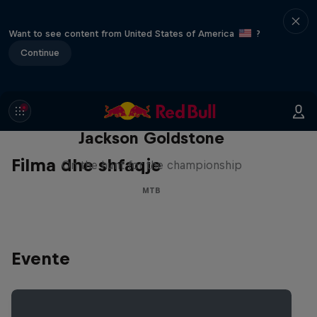
Want to see content from United States of America
?
Continue
The Search for Milliseconds:
Jackson Goldstone
Filma dhe shfaqje
On the hunt for the championship
MTB
Evente