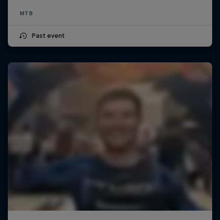
MTB
Past event