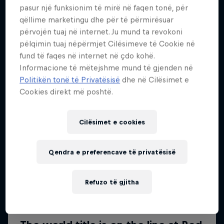
pasur një funksionim të mirë në faqen tonë, për
Më shumë si kjo
qëllime marketingu dhe për të përmirësuar
përvojën tuaj në internet. Ju mund ta revokoni
pëlqimin tuaj nëpërmjet Cilësimeve të Cookie në
fund të faqes në internet në çdo kohë.
Informacione të mëtejshme mund të gjenden në
Politikën tonë të Privatësisë
dhe në Cilësimet e
Cookies direkt më poshtë.
Cilësimet e cookies
Qendra e preferencave të privatësisë
Refuzo të gjitha