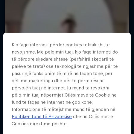
Kjo faqe interneti përdor cookies teknikisht të
nevojshme. Me pëlqimin tuaj, kjo faqe interneti do
të përdorë skedarë shtesë (përfshirë skedarë të
palëve të treta) ose teknologji të ngjashme për të
pasur një funksionim të mirë në faqen tonë, për
qëllime marketingu dhe për të përmirësuar
përvojën tuaj në internet. Ju mund ta revokoni
pëlqimin tuaj nëpërmjet Cilësimeve të Cookie në
fund të faqes në internet në çdo kohë.
Informacione të mëtejshme mund të gjenden në
Politikën tonë të Privatësisë
dhe në Cilësimet e
Cookies direkt më poshtë.