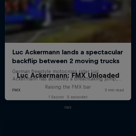
Luc Ackermann: FMX Unloaded
Raising the FMX bar
1 Sezoni · 5 episodet
FMX