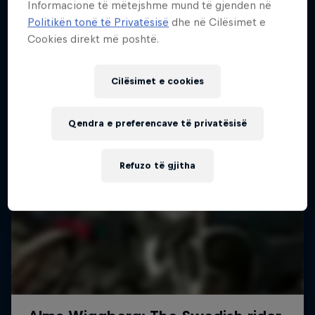
Informacione të mëtejshme mund të gjenden në
Politikën tonë të Privatësisë
dhe në Cilësimet e
Më shumë si kjo
Cookies direkt më poshtë.
Cilësimet e cookies
Qendra e preferencave të privatësisë
Refuzo të gjitha