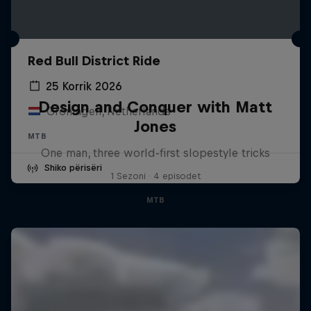
Red Bull District Ride
25 Korrik 2026
Design and Conquer with Matt
Groningen, Netherlands
Jones
MTB
One man, three world-first slopestyle tricks
Shiko përisëri
1 Sezoni · 4 episodet
MTB