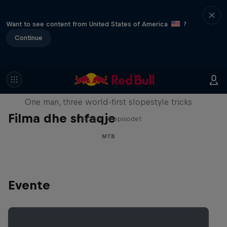
Want to see content from United States of America
?
Continue
Design and Conquer with Matt
Jones
One man, three world-first slopestyle tricks
Filma dhe shfaqje
1 Sezoni · 4 episodet
MTB
Evente