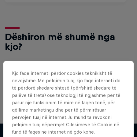
Dëshiron më shumë nga
kjo?
Bike
Kjo faqe interneti përdor cookies teknikisht të
nevojshme. Me pëlqimin tuaj, kjo faqe interneti do
Welcome to the Bike Hub, where you will find an
action-packed collection of two-wheel films,
të përdorë skedarë shtesë (përfshirë skedarë të
shows …
palëve të treta) ose teknologji të ngjashme për të
pasur një funksionim të mirë në faqen tonë, për
qëllime marketingu dhe për të përmirësuar
përvojën tuaj në internet. Ju mund ta revokoni
pëlqimin tuaj nëpërmjet Cilësimeve të Cookie në
fund të faqes në internet në çdo kohë.