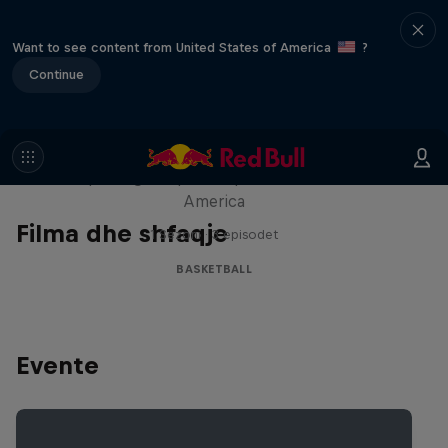
Want to see content from United States of America
?
Continue
Hoops Passport
Exploring unique hoop culture across
America
Filma dhe shfaqje
1 Sezoni · 3 episodet
BASKETBALL
Evente