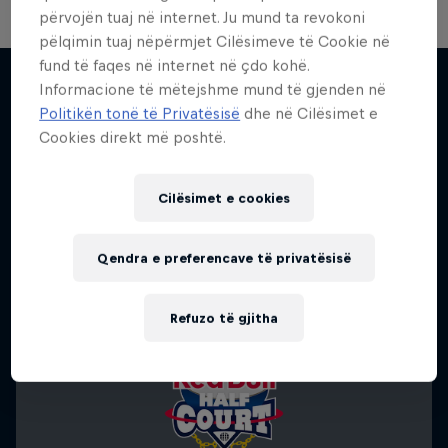
përvojën tuaj në internet. Ju mund ta revokoni
pëlqimin tuaj nëpërmjet Cilësimeve të Cookie në
Change of Pace
fund të faqes në internet në çdo kohë.
Informacione të mëtejshme mund të gjenden në
Hoops Passport
Women athletes who go the extra mile
Politikën tonë të Privatësisë
dhe në Cilësimet e
Më shumë si kjo
Exploring unique hoop culture across America
Cookies direkt më poshtë.
1 Sezoni · 2 episodet
1 Sezoni · 3 episodet
ICE HOCKEY
Cilësimet e cookies
BASKETBALL
Qendra e preferencave të privatësisë
Refuzo të gjitha