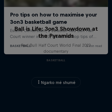
Ball is Life: 3on3 Showdown at
the Pyramids
Red Bull Half Court World Final 2022
documentary
BASKETBALL
Ngarko më shumë