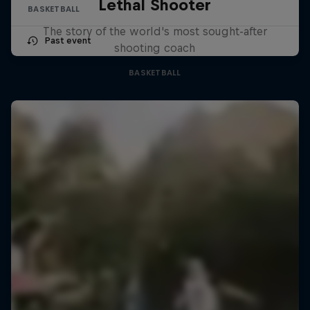
Lethal Shooter
BASKETBALL
The story of the world's most sought-after
Past event
shooting coach
BASKETBALL