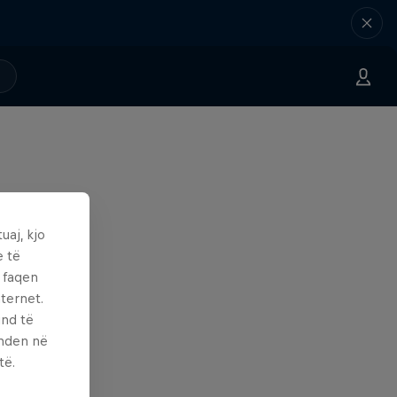
uaj, kjo
e të
ë faqen
ternet.
und të
enden në
të.