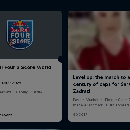
ll Four 2 Score World
5 Tetor 2025
elplatz, Salzburg, Austria
t event