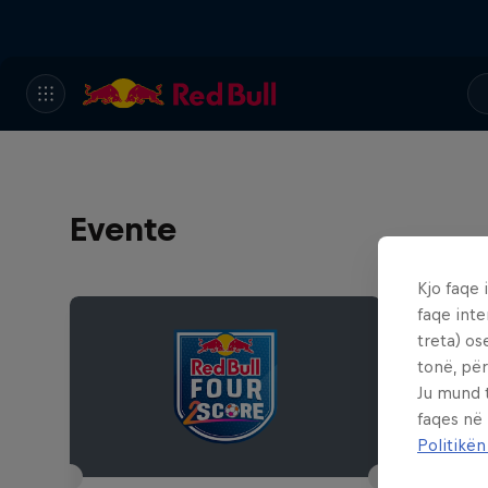
Evente
Kjo faqe 
faqe inte
treta) os
tonë, për
Ju mund 
faqes në
Politikën