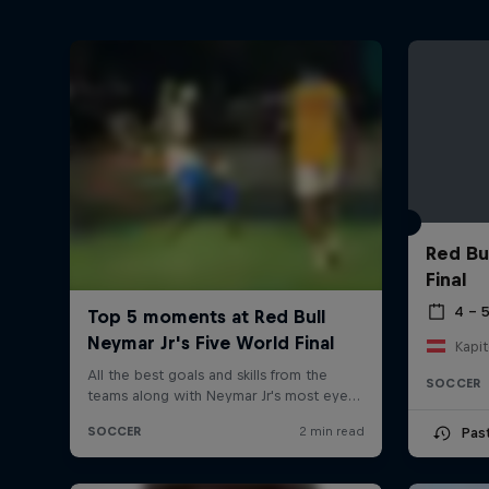
Red Bu
Final
4 – 
Kapit
SOCCER
Pas