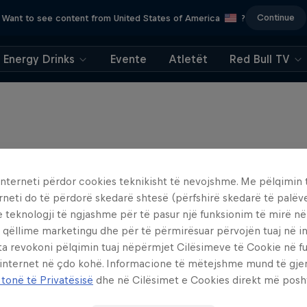
Continue
Want to see content from United States of America
?
Energy Drinks
Evente
Atletët
Red Bull TV
interneti përdor cookies teknikisht të nevojshme. Me pëlqimin t
rneti do të përdorë skedarë shtesë (përfshirë skedarë të palëv
e teknologji të ngjashme për të pasur një funksionim të mirë n
 qëllime marketingu dhe për të përmirësuar përvojën tuaj në in
ta revokoni pëlqimin tuaj nëpërmjet Cilësimeve të Cookie në f
 internet në çdo kohë. Informacione të mëtejshme mund të gj
 tonë të Privatësisë
dhe në Cilësimet e Cookies direkt më posh