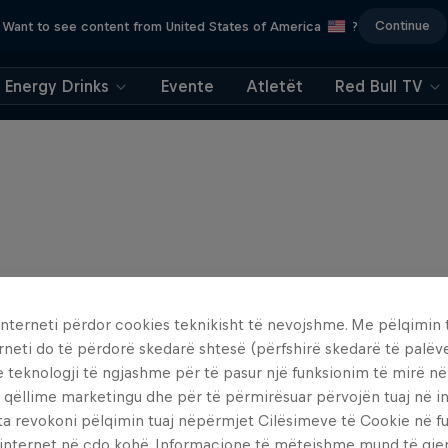
Continue
Want to see content from United States of America
?
Energy Drinks
Evente
Atletët
Red Bull TV
interneti përdor cookies teknikisht të nevojshme. Me pëlqimin t
rneti do të përdorë skedarë shtesë (përfshirë skedarë të palëv
e teknologji të ngjashme për të pasur një funksionim të mirë n
 qëllime marketingu dhe për të përmirësuar përvojën tuaj në in
ta revokoni pëlqimin tuaj nëpërmjet Cilësimeve të Cookie në f
 internet në çdo kohë. Informacione të mëtejshme mund të gj