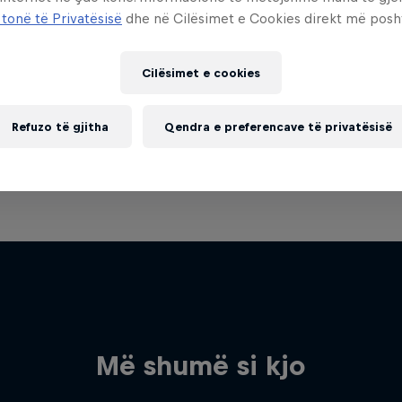
 tonë të Privatësisë
dhe në Cilësimet e Cookies direkt më posh
Cilësimet e cookies
Refuzo të gjitha
Qendra e preferencave të privatësisë
Më shumë si kjo