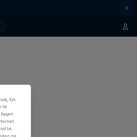
uaj, kjo
e të
ë faqen
ternet.
und të
enden në