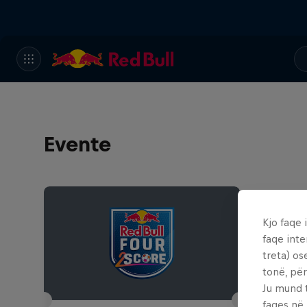
Evente
Kjo faqe 
faqe inte
treta) os
tonë, për
Ju mund 
faqes në