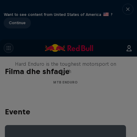
Want to see content from United States of America
?
Continue
Hard Enduro 2025: The Hardest
Season Yet?
Hard Enduro is the toughest motorsport on
Filma dhe shfaqje
Earth
MTB ENDURO
Evente