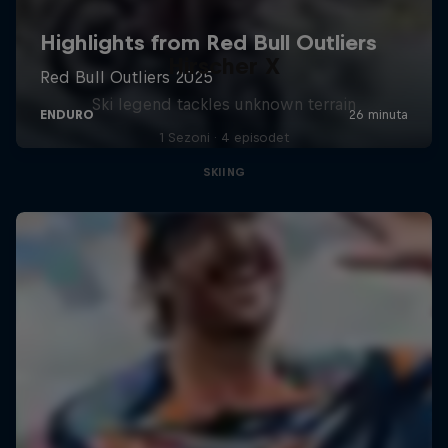
Hirscher X
Ski legend tackles unknown terrain
1 Sezoni · 4 episodet
SKIING