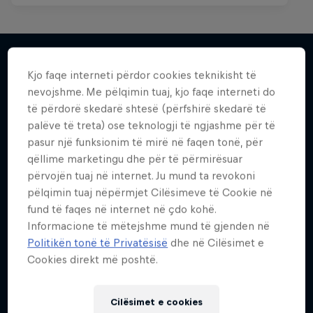
Kjo faqe interneti përdor cookies teknikisht të
Më shumë si kjo
nevojshme. Me pëlqimin tuaj, kjo faqe interneti do
të përdorë skedarë shtesë (përfshirë skedarë të
palëve të treta) ose teknologji të ngjashme për të
pasur një funksionim të mirë në faqen tonë, për
qëllime marketingu dhe për të përmirësuar
përvojën tuaj në internet. Ju mund ta revokoni
pëlqimin tuaj nëpërmjet Cilësimeve të Cookie në
fund të faqes në internet në çdo kohë.
Informacione të mëtejshme mund të gjenden në
Politikën tonë të Privatësisë
dhe në Cilësimet e
Cookies direkt më poshtë.
Cilësimet e cookies