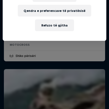
Qendra e preferencave të privatësisë
Enduropale du Touquet Pas-de-Calais
Refuzo të gjitha
13 – 15 Shkurt 2026
Le Touquet, France
MOTOCROSS
Shiko përisëri