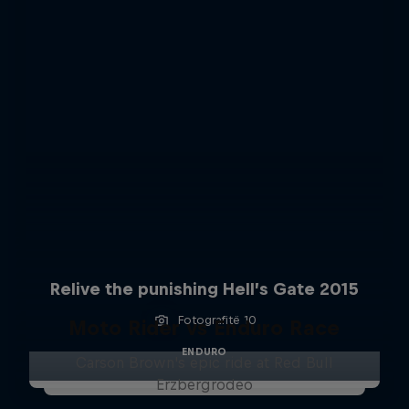
Relive the punishing Hell’s Gate 2015
Fotografitë 10
Moto Rider vs Enduro Race
ENDURO
Carson Brown's epic ride at Red Bull
Erzbergrodeo