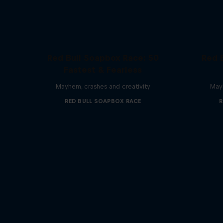
Red Bull Soapbox Race: 50
Red 
Fastest & Fearless
Mayhem, crashes and creativity
Mayh
RED BULL SOAPBOX RACE
R