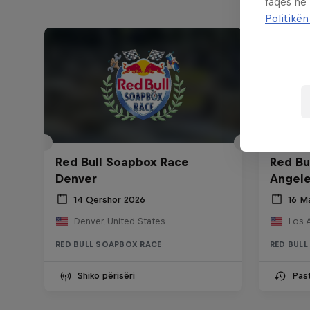
faqes në
Politikën
Red Bull Soapbox Race
Red Bu
Denver
Angel
14 Qershor 2026
16 M
Denver, United States
Los 
RED BULL SOAPBOX RACE
RED BUL
Shiko përisëri
Pas