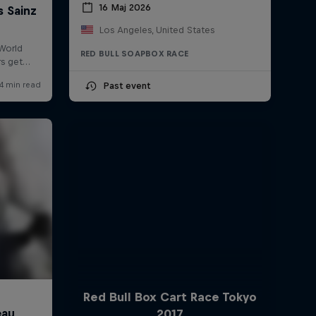
16 Maj 2026
Los Angeles, United States
RED BULL SOAPBOX RACE
Past event
Red Bull Box Cart Race Tokyo
2017