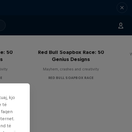
e: 50
Red Bull Soapbox Race: 50
W
ss
Genius Designs
ivity
Mayhem, crashes and creativity
CE
RED BULL SOAPBOX RACE
uaj, kjo
e të
ë faqen
ternet.
und të