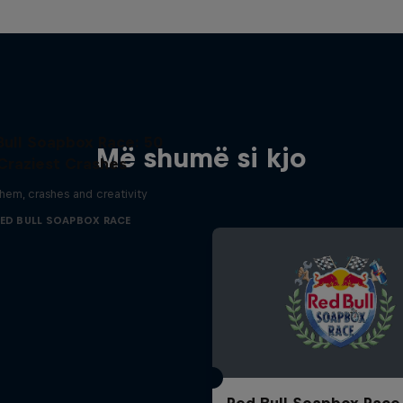
Bull Soapbox Race: 50
Më shumë si kjo
Craziest Crashes
em, crashes and creativity
ED BULL SOAPBOX RACE
Red Bull Soapbox Race