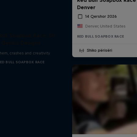
Denver
14 Qershor 2026
Denver, United States
Bull Soapbox Race: 50
RED BULL SOAPBOX RACE
Genius Designs
Shiko përisëri
em, crashes and creativity
ED BULL SOAPBOX RACE