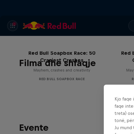
Red Bull Soapbox Race: 50
Red 
Craziest Crashes
Filma dhe shfaqje
Mayhem, crashes and creativity
Mayh
RED BULL SOAPBOX RACE
R
Kjo faqe 
faqe inte
treta) os
tonë, për
Evente
Ju mund 