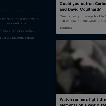
 Bull Soapbox Race
 craziest, most creative four-
wheeled race
14 Sezone · 71 episodet
ED BULL SOAPBOX RACE