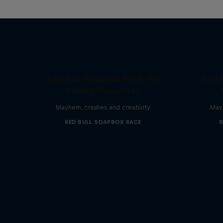
Red Bull Soapbox Race: 50
Red 
Crowd Favourites
Mayhem, crashes and creativity
Mayh
RED BULL SOAPBOX RACE
R