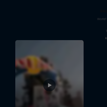
Red
World’s
R