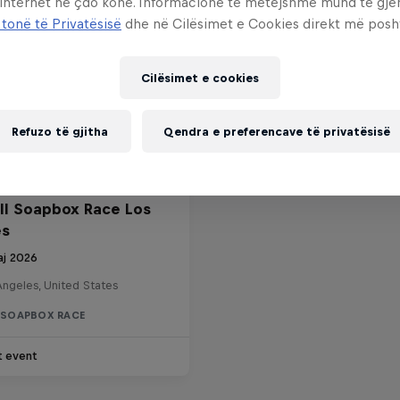
 internet në çdo kohë. Informacione të mëtejshme mund të gj
 tonë të Privatësisë
dhe në Cilësimet e Cookies direkt më posh
Cilësimet e cookies
Refuzo të gjitha
Qendra e preferencave të privatësisë
ll Soapbox Race Los
es
aj 2026
Angeles, United States
L SOAPBOX RACE
t event