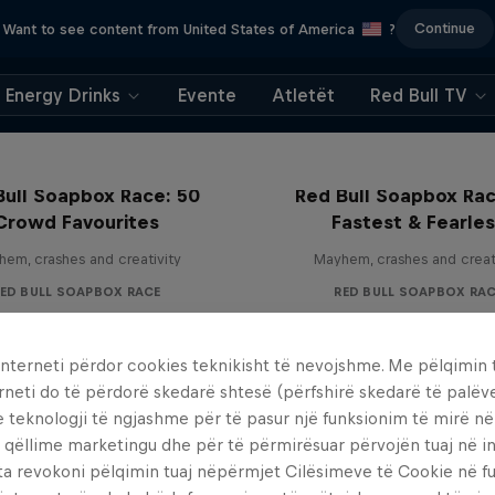
Continue
Want to see content from United States of America
?
Energy Drinks
Evente
Atletët
Red Bull TV
Bull Soapbox Race: 50
Red Bull Soapbox Rac
Crowd Favourites
Fastest & Fearle
em, crashes and creativity
Mayhem, crashes and creat
ED BULL SOAPBOX RACE
RED BULL SOAPBOX RA
interneti përdor cookies teknikisht të nevojshme. Me pëlqimin t
rneti do të përdorë skedarë shtesë (përfshirë skedarë të palëv
e teknologji të ngjashme për të pasur një funksionim të mirë n
 qëllime marketingu dhe për të përmirësuar përvojën tuaj në in
ta revokoni pëlqimin tuaj nëpërmjet Cilësimeve të Cookie në f