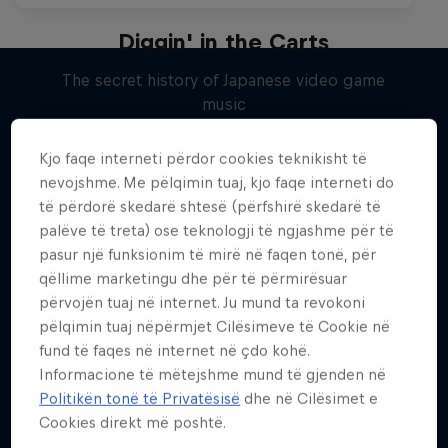
Diggin' in the Carts
The secret history of Japanese video game
music
Më shumë si kjo
1 Sezoni · 5 episodet
Kjo faqe interneti përdor cookies teknikisht të
MUSIC
nevojshme. Me pëlqimin tuaj, kjo faqe interneti do
të përdorë skedarë shtesë (përfshirë skedarë të
palëve të treta) ose teknologji të ngjashme për të
pasur një funksionim të mirë në faqen tonë, për
qëllime marketingu dhe për të përmirësuar
përvojën tuaj në internet. Ju mund ta revokoni
pëlqimin tuaj nëpërmjet Cilësimeve të Cookie në
fund të faqes në internet në çdo kohë.
Informacione të mëtejshme mund të gjenden në
Politikën tonë të Privatësisë
dhe në Cilësimet e
Cookies direkt më poshtë.