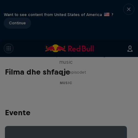
Want to see content from United States of America
?
Continue
Diggin' in the Carts
The secret history of Japanese video game
music
Filma dhe shfaqje
1 Sezoni · 5 episodet
MUSIC
Evente