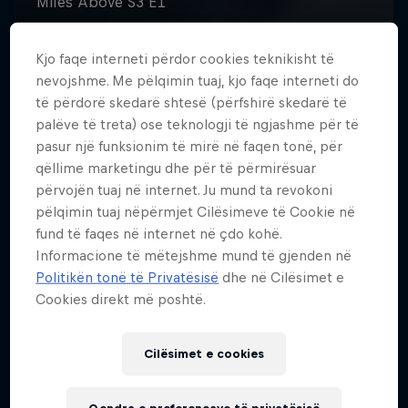
Kjo faqe interneti përdor cookies teknikisht të
nevojshme. Me pëlqimin tuaj, kjo faqe interneti do
të përdorë skedarë shtesë (përfshirë skedarë të
palëve të treta) ose teknologji të ngjashme për të
pasur një funksionim të mirë në faqen tonë, për
qëllime marketingu dhe për të përmirësuar
përvojën tuaj në internet. Ju mund ta revokoni
pëlqimin tuaj nëpërmjet Cilësimeve të Cookie në
fund të faqes në internet në çdo kohë.
Informacione të mëtejshme mund të gjenden në
Politikën tonë të Privatësisë
dhe në Cilësimet e
Cookies direkt më poshtë.
Cilësimet e cookies