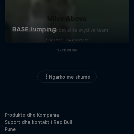
Miles Above
The world’s most elite skydive team
3 Sezone · 24 episodet
SKYDIVING
Ngarko më shumë