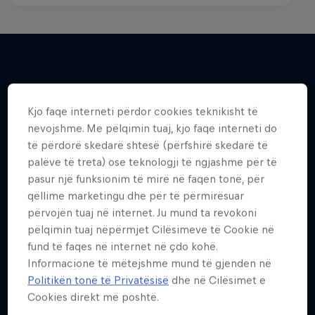
Më shumë si kjo
Kjo faqe interneti përdor cookies teknikisht të
nevojshme. Me pëlqimin tuaj, kjo faqe interneti do
të përdorë skedarë shtesë (përfshirë skedarë të
palëve të treta) ose teknologji të ngjashme për të
pasur një funksionim të mirë në faqen tonë, për
qëllime marketingu dhe për të përmirësuar
përvojën tuaj në internet. Ju mund ta revokoni
pëlqimin tuaj nëpërmjet Cilësimeve të Cookie në
fund të faqes në internet në çdo kohë.
Informacione të mëtejshme mund të gjenden në
Politikën tonë të Privatësisë
dhe në Cilësimet e
Cookies direkt më poshtë.