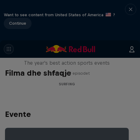
Want to see content from United States of America
?
Continue
Red Bull Signature Series
The year's best action sports events
Filma dhe shfaqje
9 Sezone · 67 episodet
SURFING
Evente