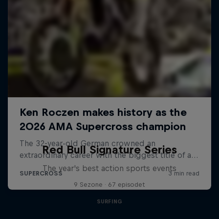
Red Bull Signature Series
The year's best action sports events
9 Sezone · 67 episodet
SURFING