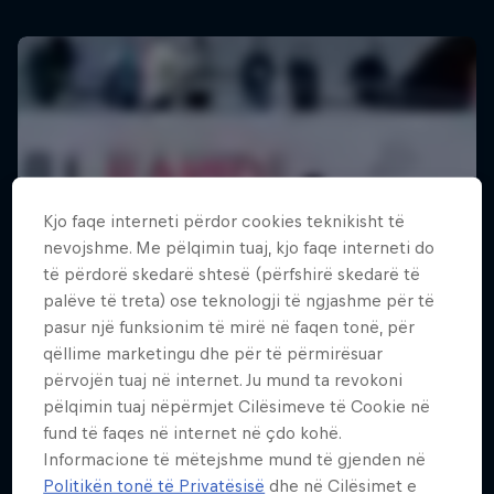
Kjo faqe interneti përdor cookies teknikisht të
nevojshme. Me pëlqimin tuaj, kjo faqe interneti do
të përdorë skedarë shtesë (përfshirë skedarë të
palëve të treta) ose teknologji të ngjashme për të
pasur një funksionim të mirë në faqen tonë, për
qëllime marketingu dhe për të përmirësuar
përvojën tuaj në internet. Ju mund ta revokoni
pëlqimin tuaj nëpërmjet Cilësimeve të Cookie në
fund të faqes në internet në çdo kohë.
Informacione të mëtejshme mund të gjenden në
Politikën tonë të Privatësisë
dhe në Cilësimet e