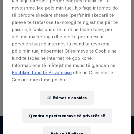
Kjo faqe interneti përdor cookies teknikisht të
nevojshme. Me pëlqimin tuaj, kjo faqe interneti do
të përdorë skedarë shtesë (përfshirë skedarë të
palëve të treta) ose teknologji të ngjashme për të
pasur një funksionim të mirë në faqen tonë, për
Dëshiron më shumë nga
qëllime marketingu dhe për të përmirësuar
kjo?
përvojën tuaj në internet. Ju mund ta revokoni
pëlqimin tuaj nëpërmjet Cilësimeve të Cookie në
fund të faqes në internet në çdo kohë.
Informacione të mëtejshme mund të gjenden në
Red Bull Motorsports
Politikën tonë të Privatësisë
dhe në Cilësimet e
Cookies direkt më poshtë.
On track and off road, on two wheels or four - this
is your home for Red Bull Motorsports. Watch …
Cilësimet e cookies
Qendra e preferencave të privatësisë
Chasing RB7
Refuzo të gjitha