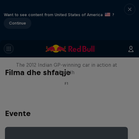
Want to see content from United States of America
?
Continue
F1 Car Returns to India
The 2012 Indian GP-winning car in action at
Filma dhe shfaqje
Buddh
F1
Evente