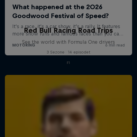
Red Bull Racing Road Trips
See the world with Formula One drivers
3 Sezone · 14 episodet
F1