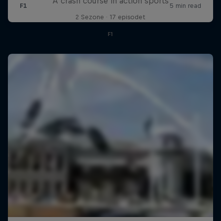
A crash course in action sports
2 Sezone · 17 episodet
F1