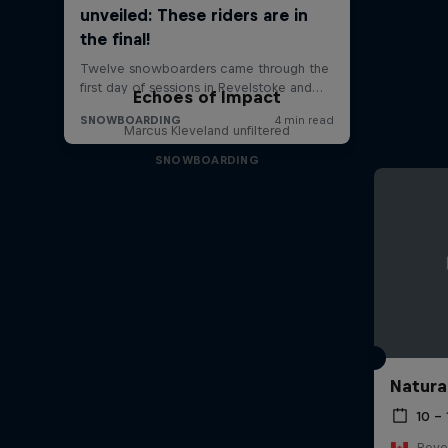
Echoes of Impact
Marcus Kleveland unfiltered
SNOWBOARDING
Natura
10 –
Reve