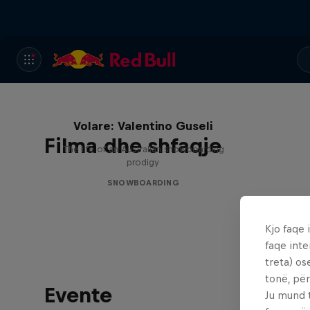
Volare: Valentino Guseli
Filma dhe shfaqje
The life of an Australian snowboarding
prodigy
SNOWBOARDING
Kjo faqe 
faqe inte
treta) os
tonë, për
Evente
Ju mund 