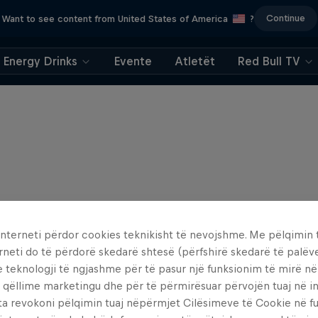
Continue
Want to see content from United States of America
?
Energy Drinks
Evente
Atletët
Red Bull TV
interneti përdor cookies teknikisht të nevojshme. Me pëlqimin t
rneti do të përdorë skedarë shtesë (përfshirë skedarë të palëv
e teknologji të ngjashme për të pasur një funksionim të mirë n
 qëllime marketingu dhe për të përmirësuar përvojën tuaj në in
ta revokoni pëlqimin tuaj nëpërmjet Cilësimeve të Cookie në f