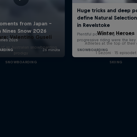
Winter Heroes
are: Valentino Guseli
Athletes at the top of thei
e of an Australian snowboarding
1 Sezoni · 15 episodet
prodigy
SNOWBOARDING
SKIING