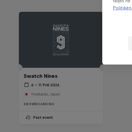
faqes në
Politikën
Swatch Nines
6 – 11 Prill 2026
Hokkaido, Japan
SNOWBOARDING
Past event