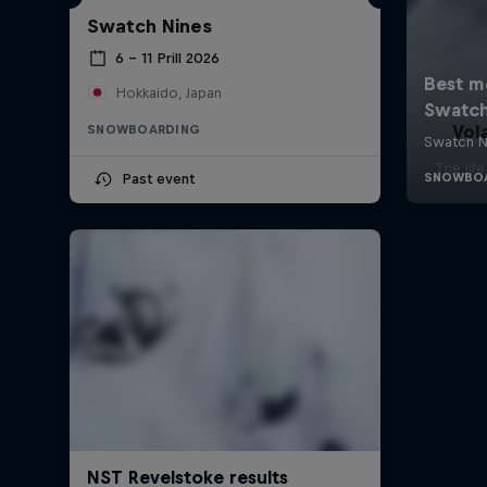
Swatch Nines
6 – 11 Prill 2026
Hokkaido, Japan
Vol
SNOWBOARDING
The lif
Past event