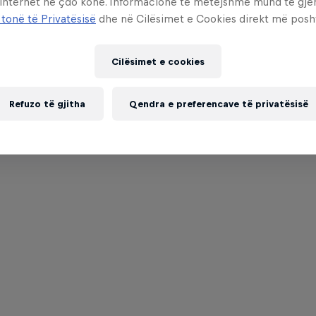
 internet në çdo kohë. Informacione të mëtejshme mund të gj
 tonë të Privatësisë
dhe në Cilësimet e Cookies direkt më posh
Cilësimet e cookies
Refuzo të gjitha
Qendra e preferencave të privatësisë