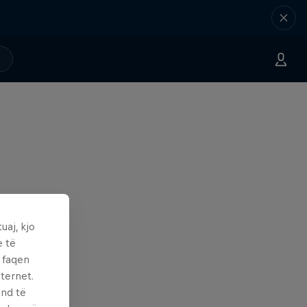
uaj, kjo
e të
ë faqen
ternet.
und të