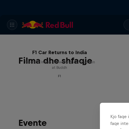
F1 Car Returns to India
Filma dhe shfaqje
The 2012 Indian GP-winning car in action
at Buddh
F1
Kjo faqe 
Evente
faqe inte