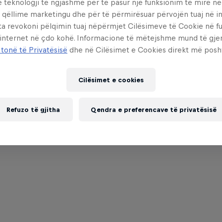
e teknologji të ngjashme për të pasur një funksionim të mirë n
 qëllime marketingu dhe për të përmirësuar përvojën tuaj në in
ta revokoni pëlqimin tuaj nëpërmjet Cilësimeve të Cookie në f
 internet në çdo kohë. Informacione të mëtejshme mund të gj
 tonë të Privatësisë
dhe në Cilësimet e Cookies direkt më posh
Cilësimet e cookies
Refuzo të gjitha
Qendra e preferencave të privatësisë