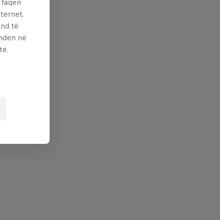
ë faqen
ternet.
und të
enden në
të.