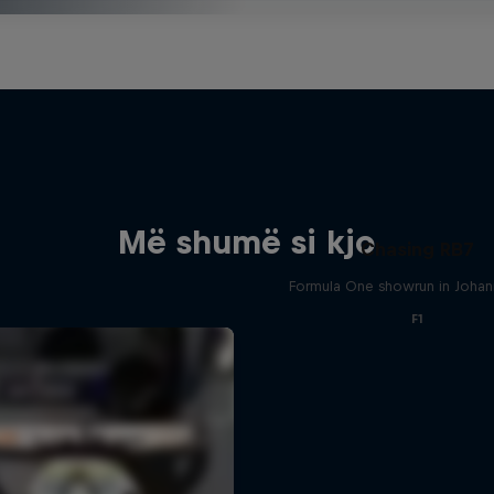
Më shumë si kjo
Chasing RB7
Formula One showrun in Joha
F1