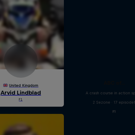
ABC of...
A crash course in action s
2 Sezone · 17 episode
F1