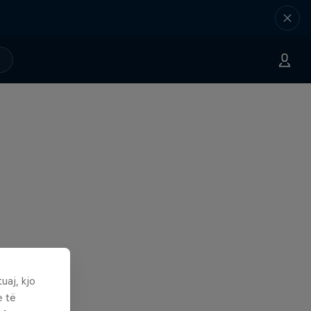
uaj, kjo
e të