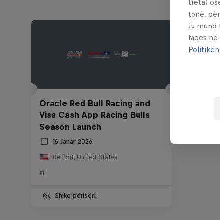
treta) os
tonë, për
Ju mund 
faqes në
Politikën
Oracle Red Bull Racing and
Visa Cash App Racing Bulls
Season Launch
16 Janar 2026
Detroit, United States
F1
Shiko përisëri