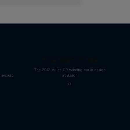
F1 Car Returns to India
The 2012 Indian GP-winning car in action
nnesburg
at Buddh
F1