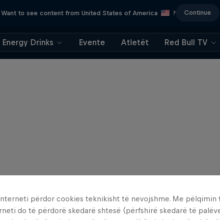
Continue
Want to see content from United States of America
?
Energy Drinks
Evente
Atletët
Red Bull TV
interneti përdor cookies teknikisht të nevojshme. Me pëlqimin t
rneti do të përdorë skedarë shtesë (përfshirë skedarë të palëv