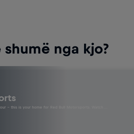
 shumë nga kjo?
orts
four - this is your home for Red Bull Motorsports. Watch …