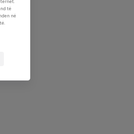
ternet.
und të
enden në
të.