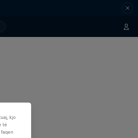
uaj, kjo
e të
ë faqen