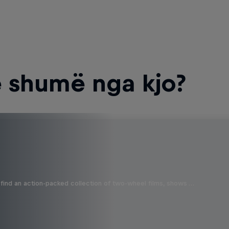
 shumë nga kjo?
find an action-packed collection of two-wheel films, shows …