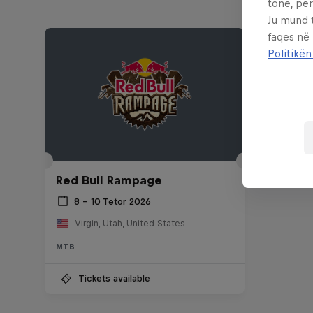
tonë, për
Ju mund 
faqes në
Politikën
Red Bull Rampage
8 – 10 Tetor 2026
Virgin, Utah, United States
MTB
Tickets available