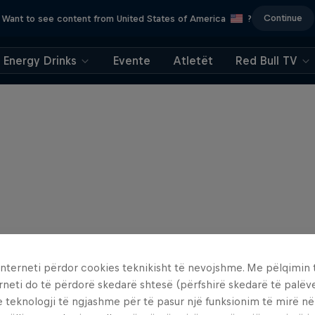
Continue
Want to see content from United States of America
?
Energy Drinks
Evente
Atletët
Red Bull TV
interneti përdor cookies teknikisht të nevojshme. Me pëlqimin t
rneti do të përdorë skedarë shtesë (përfshirë skedarë të palëv
e teknologji të ngjashme për të pasur një funksionim të mirë n