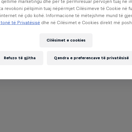
 qëllime marketingu dhe për të përmirësuar përvojën tuaj në in
ta revokoni pëlqimin tuaj nëpërmjet Cilësimeve të Cookie në f
 internet në çdo kohë. Informacione të mëtejshme mund të gj
 tonë të Privatësisë
dhe në Cilësimet e Cookies direkt më posh
Cilësimet e cookies
Refuzo të gjitha
Qendra e preferencave të privatësisë