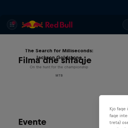
The Search for Milliseconds:
Jackson Goldstone
Filma dhe shfaqje
On the hunt for the championship
MTB
Kjo faqe 
faqe inte
Evente
treta) os