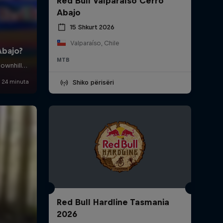
Red Bull Valparaíso Cerro
Abajo
15 Shkurt 2026
Valparaíso, Chile
MTB
Shiko përisëri
Red Bull Hardline Tasmania
2026