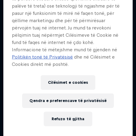
palëve të treta) ose teknologji të ngjashme për të
Më shumë si kjo
pasur një funksionim të mirë në faqen tonë, për
qëllime marketingu dhe për të përmirësuar
përvojën tuaj në internet. Ju mund ta revokoni
pëlqimin tuaj nëpërmjet Cilësimeve të Cookie në
fund të faqes në internet në çdo kohë.
Informacione të mëtejshme mund të gjenden në
Politikën tonë të Privatësisë
dhe në Cilësimet e
Cookies direkt më poshtë.
Cilësimet e cookies
Qendra e preferencave të privatësisë
Refuzo të gjitha