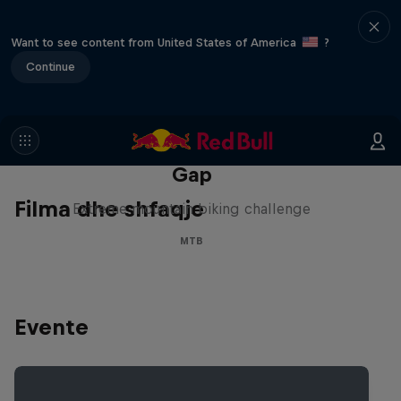
Want to see content from United States of America
?
Continue
Matt Jones: The Impossible
Gap
Filma dhe shfaqje
Extreme mountain biking challenge
MTB
Evente