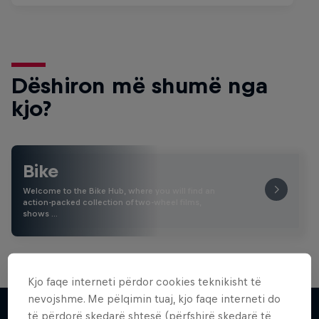
Dëshiron më shumë nga
kjo?
Bike
Welcome to the Bike Hub, where you will find an
action-packed collection of two-wheel films,
shows …
Kjo faqe interneti përdor cookies teknikisht të
nevojshme. Me pëlqimin tuaj, kjo faqe interneti do
të përdorë skedarë shtesë (përfshirë skedarë të