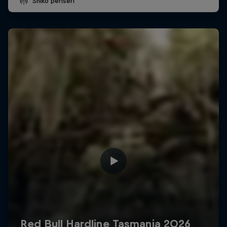
Shiko përisëri