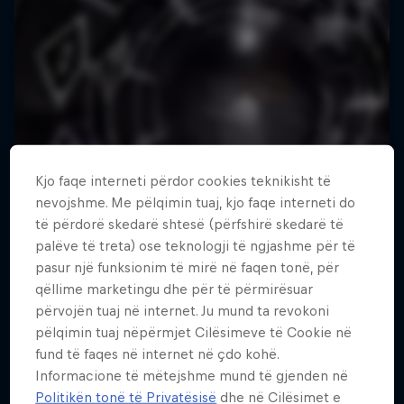
Kjo faqe interneti përdor cookies teknikisht të
nevojshme. Me pëlqimin tuaj, kjo faqe interneti do
të përdorë skedarë shtesë (përfshirë skedarë të
palëve të treta) ose teknologji të ngjashme për të
pasur një funksionim të mirë në faqen tonë, për
qëllime marketingu dhe për të përmirësuar
përvojën tuaj në internet. Ju mund ta revokoni
pëlqimin tuaj nëpërmjet Cilësimeve të Cookie në
fund të faqes në internet në çdo kohë.
Informacione të mëtejshme mund të gjenden në
Politikën tonë të Privatësisë
dhe në Cilësimet e