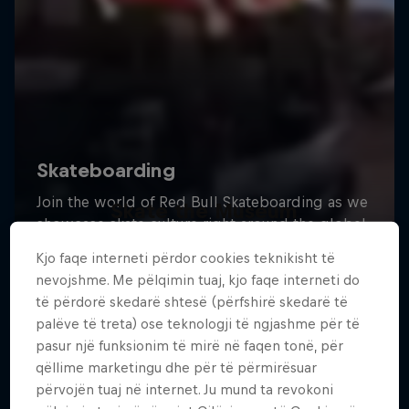
Skate the Museum
Turning a museum into an epic skatepark
Kjo faqe interneti përdor cookies teknikisht të
nevojshme. Me pëlqimin tuaj, kjo faqe interneti do
SKATEBOARDING
të përdorë skedarë shtesë (përfshirë skedarë të
palëve të treta) ose teknologji të ngjashme për të
pasur një funksionim të mirë në faqen tonë, për
qëllime marketingu dhe për të përmirësuar
përvojën tuaj në internet. Ju mund ta revokoni