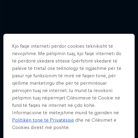
Kjo faqe interneti përdor cookies teknikisht të
nevojshme. Me pëlqimin tuaj, kjo faqe interneti do
të përdorë skedarë shtesë (përfshirë skedarë të
palëve të treta) ose teknologji të ngjashme për të
pasur një funksionim të mirë në faqen tonë, për
qëllime marketingu dhe për të përmirësuar
përvojën tuaj në internet. Ju mund ta revokoni
pëlqimin tuaj nëpërmjet Cilësimeve të Cookie në
fund të faqes në internet në çdo kohë.
Watch these guys fly among the
Informacione të mëtejshme mund të gjenden në
shooting stars
Politikën tonë të Privatësisë
dhe në Cilësimet e
Fotografitë 3
Cookies direkt më poshtë.
WINGSUIT FLYING