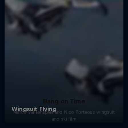
Bang on Time
Marco Waltenspiel and Nico Porteous wingsuit
and ski film