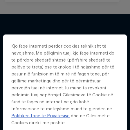
Më shumë si kjo
Kjo faqe interneti përdor cookies teknikisht të
nevojshme. Me pëlqimin tuaj, kjo faqe interneti do
të përdorë skedarë shtesë (përfshirë skedarë të
palëve të treta) ose teknologji të ngjashme për të
pasur një funksionim të mirë në faqen tonë, për
qëllime marketingu dhe për të përmirësuar
përvojën tuaj në internet. Ju mund ta revokoni
pëlqimin tuaj nëpërmjet Cilësimeve të Cookie në
fund të faqes në internet në çdo kohë.
Informacione të mëtejshme mund të gjenden në
Politikën tonë të Privatësisë
dhe në Cilësimet e
Cookies direkt më poshtë.