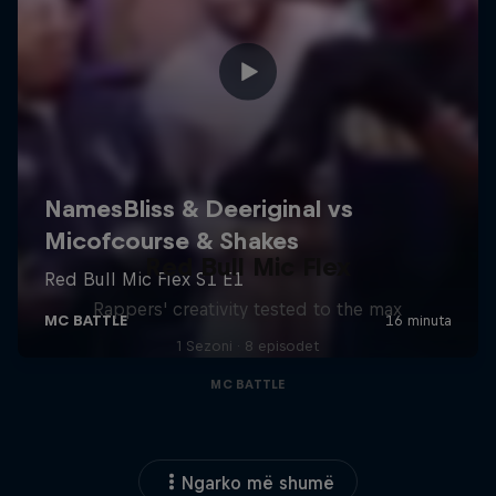
Red Bull Mic Flex
Rappers' creativity tested to the max
1 Sezoni · 8 episodet
MC BATTLE
Ngarko më shumë