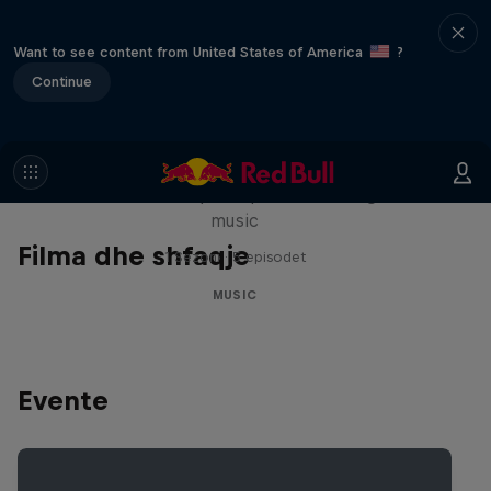
Want to see content from United States of America
?
Continue
Diggin' in the Carts
The secret history of Japanese video game
music
Filma dhe shfaqje
1 Sezoni · 5 episodet
MUSIC
Evente